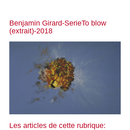
Benjamin Girard-SerieTo blow
(extrait)-2018
Les articles de cette rubrique: