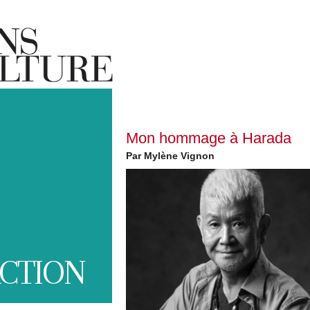
Mon hommage à Harada
Par Mylène Vignon
CTION