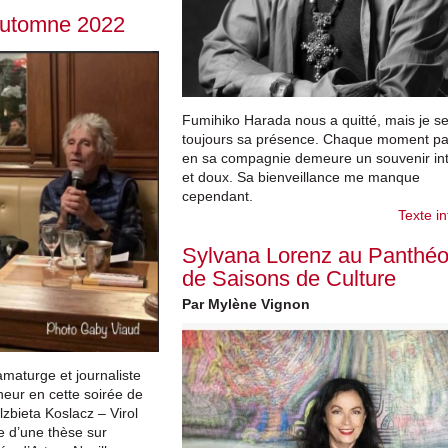
’automne 2022
Fumihiko Harada nous a quitté, mais je s
toujours sa présence. Chaque moment p
en sa compagnie demeure un souvenir in
et doux. Sa bienveillance me manque
cependant.
Texte in
Sylvana Lorenz au Panthé
de Saisons de Culture
Par Mylène Vignon
maturge et journaliste
nneur en cette soirée de
lzbieta Koslacz – Virol
 d’une thèse sur