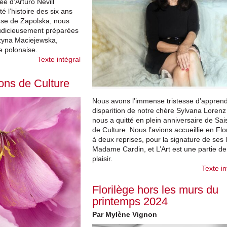
e d’Arturo Nevill
é l’histoire des six ans
ense de Zapolska, nous
 judicieusement préparées
zyna Maciejewska,
ie polonaise.
Texte intégral
ns de Culture
Nous avons l’immense tristesse d’apprend
disparition de notre chère Sylvana Lorenz
nous a quitté en plein anniversaire de Sa
de Culture. Nous l’avions accueillie en Flo
à deux reprises, pour la signature de ses l
Madame Cardin, et L’Art est une partie de
plaisir.
Texte in
Florilège hors les murs du
printemps 2024
Par Mylène Vignon