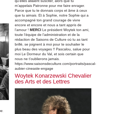
qu’elles allaient susciter, alors que tu
m’appelais Patronne pour me faire enrager.
Parce que tu te donnais corps et âme à ceux
que tu aimais. Et à Sophie, notre Sophie qui a
accompagné ton grand courage de vivre
encore et encore et nous a tant appris de
l’amour !
MERCI
Le président Woytek ton ami,
toute l’équipe de l’administration et de la
rédaction de Saisons de Culture où tu as tant
brillé, se joignent à moi pour te souhaiter le
plus beau des voyages !! Pascalou, salue pour
moi Le Dormeur du Val, et sois certain que
nous ne t’oublierons jamais.
https://www.saisonsdeculture.com/portraits/pascal-
aubier-cineaste-engage
Woytek Konarzewski Chevalier
des Arts et des Lettres
ge.