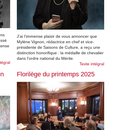
ens
J’ai l’immense plaisir de vous annoncer que
assé
Mylène Vignon, rédactrice en chef et vice-
tense
présidente de Saisons de Culture, a reçu une
distinction honorifique : la médaille de chevalier
dans l’ordre national du Mérite.
tégral
Texte intégral
on
Florilège du printemps 2025