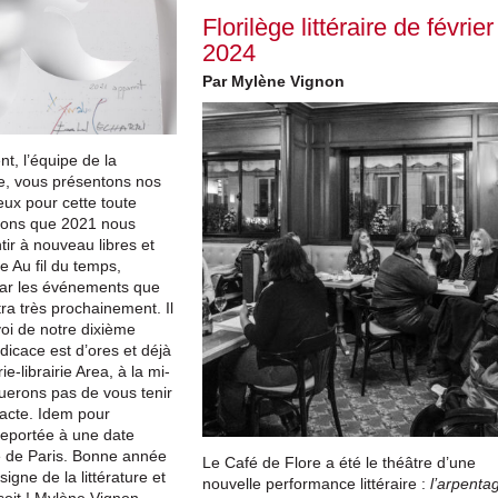
Florilège littéraire de février
2024
Par Mylène Vignon
t, l’équipe de la
e, vous présentons nos
ux pour cette toute
rons que 2021 nous
ir à nouveau libres et
re
Au
fil
du temps
,
par les événements que
ra très prochainement. Il
oi de notre dixième
dicace est d’ores et déjà
-librairie Area, à la mi-
uerons pas de vous tenir
xacte. Idem pour
reportée à une date
ie de Paris. Bonne année
Le Café de Flore a été le théâtre d’une
signe de la littérature et
nouvelle performance littéraire :
l’arpenta
 soit ! Mylène Vignon