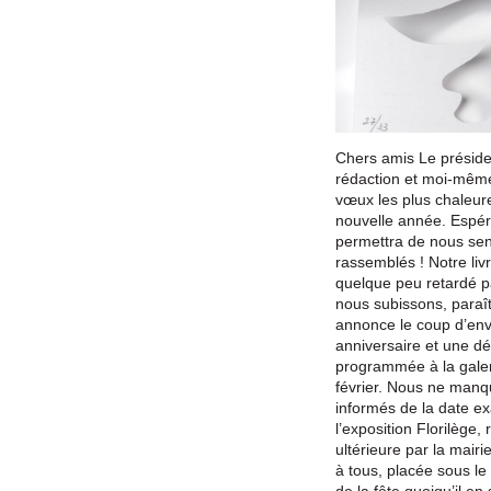
Chers amis Le présiden
rédaction et moi-mêm
vœux les plus chaleure
nouvelle année. Espé
permettra de nous sent
rassemblés ! Notre liv
quelque peu retardé 
nous subissons, paraît
annonce le coup d’env
anniversaire et une dé
programmée à la galerie
février. Nous ne manq
informés de la date e
l’exposition
Florilège
, 
ultérieure par la mair
à tous, placée sous le 
de la fête quoiqu’il en