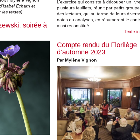
L’exercice qui consiste à découper un livr
 d’Isabel Echarri et
plusieurs feuillets, réunit par petits groupe
 les textes)
des lecteurs, qui au terme de leurs divers
notes ou analyses, en résumeront le cont
ewski, soirée à
ainsi reconstitué.
Texte in
Compte rendu du Florilège
d’automne 2023
Par Mylène Vignon