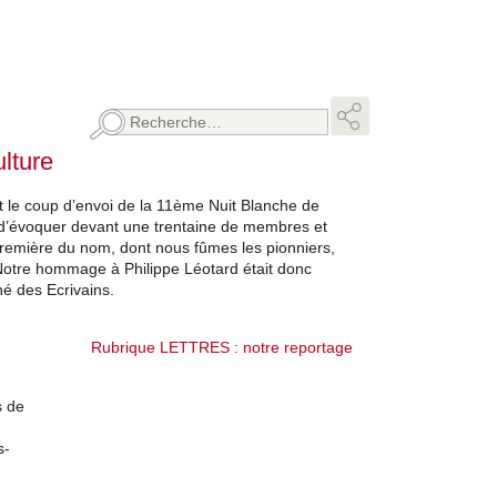
Rechercher :
lture
 le coup d’envoi de la 11ème Nuit Blanche de
on d’évoquer devant une trentaine de membres et
e première du nom, dont nous fûmes les pionniers,
Notre hommage à Philippe Léotard était donc
é des Ecrivains.
Rubrique LETTRES : notre reportage
s de
s-