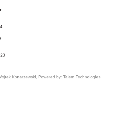
r
24
e
023
Wojtek Konarzewski,
Powered by: Talem Technologies