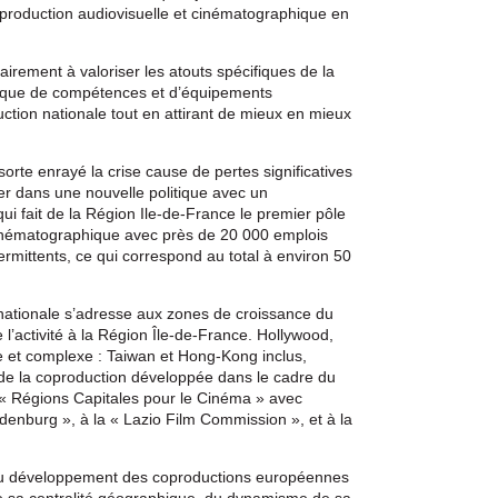
 production audiovisuelle et cinématographique en
rement à valoriser les atouts spécifiques de la
s que de compétences et d’équipements
uction nationale tout en attirant de mieux en mieux
sorte enrayé la crise cause de pertes significatives
er dans une nouvelle politique avec un
i fait de la Région Ile-de-France le premier pôle
cinématographique avec près de 20 000 emplois
rmittents, ce qui correspond au total à environ 50
ernationale s’adresse aux zones de croissance du
l’activité à la Région Île-de-France. Hollywood,
e et complexe : Taiwan et Hong-Kong inclus,
de la coproduction développée dans le cadre du
 « Régions Capitales pour le Cinéma » avec
denburg », à la « Lazio Film Commission », et à la
 au développement des coproductions européennes
n de sa centralité géographique, du dynamisme de sa