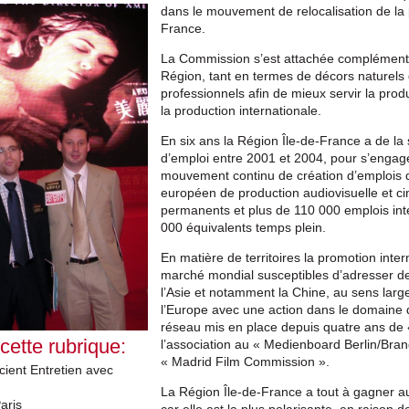
dans le mouvement de relocalisation de la
France.
La Commission s’est attachée complémentai
Région, tant en termes de décors naturel
professionnels afin de mieux servir la prod
la production internationale.
En six ans la Région Île-de-France a de la 
d’emploi entre 2001 et 2004, pour s’engag
mouvement continu de création d’emplois qu
européen de production audiovisuelle et 
permanents et plus de 110 000 emplois inte
000 équivalents temps plein.
En matière de territoires la promotion int
marché mondial susceptibles d’adresser de 
l’Asie et notamment la Chine, au sens larg
l’Europe avec une action dans le domaine 
réseau mis en place depuis quatre ans de
 cette rubrique:
l’association au « Medienboard Berlin/Bran
« Madrid Film Commission ».
cient Entretien avec
La Région Île-de-France a tout à gagner
aris
car elle est la plus polarisante, en raiso