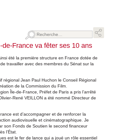
Rechercher :
-de-France va fêter ses 10 ans
insi été la première structure en France dotée de
on de travailler avec des membres du Sénat sur la
tif régional Jean Paul Huchon le Conseil Régional
création de la Commission du Film.
ion Île-de-France, Préfet de Paris a pris l’arrêté
t Olivier-René VEILLON a été nommé Directeur de
France est d’accompagner et de renforcer la
uction audiovisuelle et cinématographique. Je
par son Fonds de Soutien le second financeur
s l’État.
es est le fer de lance qui a joué un rôle essentiel