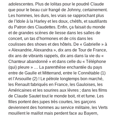
adolescentes. Plus de lolitas pour le poudré Claude
que pour le beau cuir frangé de Johnny, certainement.
Les hommes, les durs, les vrais se rapprochant plus
de l’Idole à la Harley et les doux, chétifs, et sautillants
du Patron des Claudettes. Enfin, ça faisait du monde
et de grandes scènes de liesse dans les salles de
concert, un tas d’hormones et de cris dans les
coulisses des shows et des hôtels. De « Gabrielle » à
« Alexandrie, Alexandra », dix ans de Tour de France,
dix ans de vibrants rappels, dix ans dans la vie du «
Chanteur abandonné » et dans celle du « Téléphone
(qui) pleure » … La parenthèse enchantée du pays
entre de Gaulle et Mitterrand, entre le Connétable (1)
et l’Arsouille (2) ! Le pétrole longtemps bon marché,
les Renault fabriqués en France, les Gauloises, les
Américaines et les sourires aux lèvres ; dans les films
de Claude Sautet tout le monde boit, rit et fume. Les
filles portent des jupes très courtes, les garçons
deviennent des hommes au service militaire, les Verts
mouillent le maillot mais perdent face au Bayern,