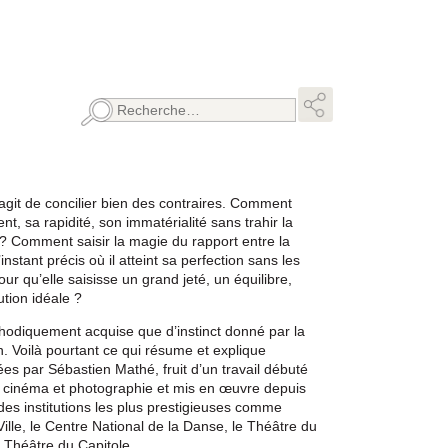
Rechercher :
s’agit de concilier bien des contraires. Comment
 sa rapidité, son immatérialité sans trahir la
 ? Comment saisir la magie du rapport entre la
instant précis où il atteint sa perfection sans les
ur qu’elle saisisse un grand jeté, un équilibre,
tion idéale ?
éthodiquement acquise que d’instinct donné par la
on. Voilà pourtant ce qui résume et explique
es par Sébastien Mathé, fruit d’un travail débuté
n cinéma et photographie et mis en œuvre depuis
es institutions les plus prestigieuses comme
Ville, le Centre National de la Danse, le Théâtre du
e Théâtre du Capitole.