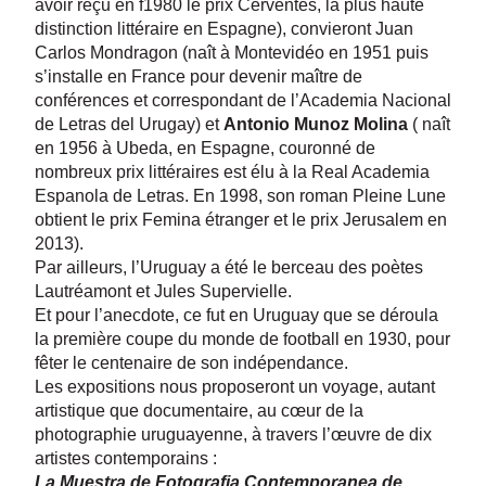
avoir reçu en f1980 le prix Cerventes, la plus haute
distinction littéraire en Espagne), convieront Juan
Carlos Mondragon (naît à Montevidéo en 1951 puis
s’installe en France pour devenir maître de
conférences et correspondant de l’Academia Nacional
de Letras del Urugay) et
Antonio Munoz Molina
( naît
en 1956 à Ubeda, en Espagne, couronné de
nombreux prix littéraires est élu à la Real Academia
Espanola de Letras. En 1998, son roman Pleine Lune
obtient le prix Femina étranger et le prix Jerusalem en
2013).
Par ailleurs, l’Uruguay a été le berceau des poètes
Lautréamont et Jules Supervielle.
Et pour l’anecdote, ce fut en Uruguay que se déroula
la première coupe du monde de football en 1930, pour
fêter le centenaire de son indépendance.
Les expositions nous proposeront un voyage, autant
artistique que documentaire, au cœur de la
photographie uruguayenne, à travers l’œuvre de dix
artistes contemporains :
La Muestra de Fotografia Contemporanea de