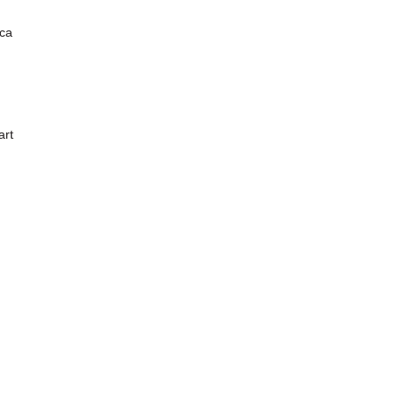
sca
art