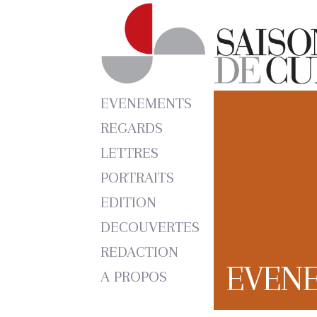
EVENEMENTS
REGARDS
LETTRES
PORTRAITS
EDITION
DECOUVERTES
REDACTION
EVEN
A PROPOS