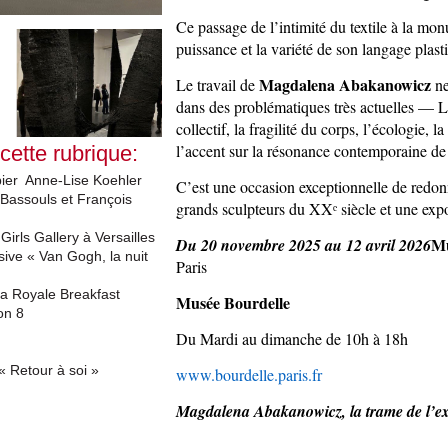
Ce passage de l’intimité du textile à la mon
puissance et la variété de son langage plas
Magdalena Abakanowicz
Le travail de
ne
dans des problématiques très actuelles — La 
collectif, la fragilité du corps, l’écologie, 
l’accent sur la résonance contemporaine d
 cette rubrique:
ier Anne-Lise Koehler
C’est une occasion exceptionnelle de redonne
Bassouls et François
grands sculpteurs du XXᵉ siècle et une exp
Girls Gallery à Versailles
Mu
Du 20 novembre 2025 au 12 avril 2026
sive « Van Gogh, la nuit
Paris
a Royale Breakfast
Musée Bourdelle
on 8
Du Mardi au dimanche de 10h à 18h
 « Retour à soi »
www.bourdelle.paris.fr
Magdalena Abakanowicz, la trame de l’ex