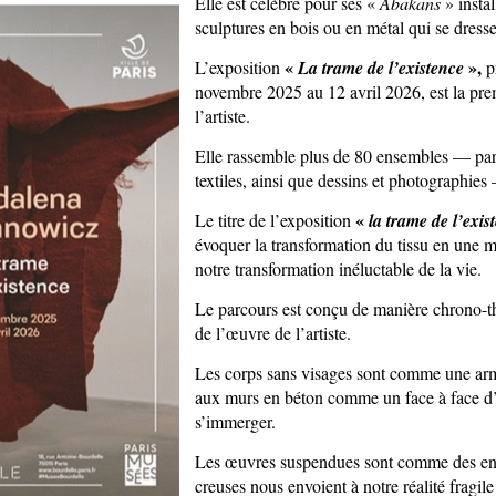
Elle est célèbre pour ses «
Abakans
» insta
sculptures en bois ou en métal qui se dresse
«
»,
L’exposition
La trame de l’existence
p
novembre 2025 au 12 avril 2026, est la pre
l’artiste.
Elle rassemble plus de 80 ensembles — parm
textiles, ainsi que dessins et photographie
«
Le titre de l’exposition
la trame de l’exis
évoquer la transformation du tissu en une ma
notre transformation inéluctable de la vie.
Le parcours est conçu de manière chrono-t
de l’œuvre de l’artiste.
Les corps sans visages sont comme une arm
aux murs en béton comme un face à face d’
s’immerger.
Les œuvres suspendues sont comme des enve
creuses nous envoient à notre réalité fragile