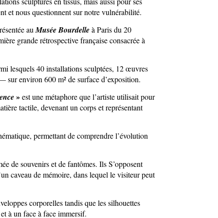
llations sculptures en tissus, mais aussi pour ses
nt et nous questionnent sur notre vulnérabilité.
résentée au
Musée Bourdelle
à Paris du 20
mière grande rétrospective française consacrée à
i lesquels 40 installations sculptées, 12 œuvres
s — sur environ 600 m² de surface d’exposition.
»
tence
est une métaphore que l’artiste utilisait pour
tière tactile, devenant un corps et représentant
hématique, permettant de comprendre l’évolution
ée de souvenirs et de fantômes. Ils S’opposent
un caveau de mémoire, dans lequel le visiteur peut
loppes corporelles tandis que les silhouettes
 et à un face à face immersif.