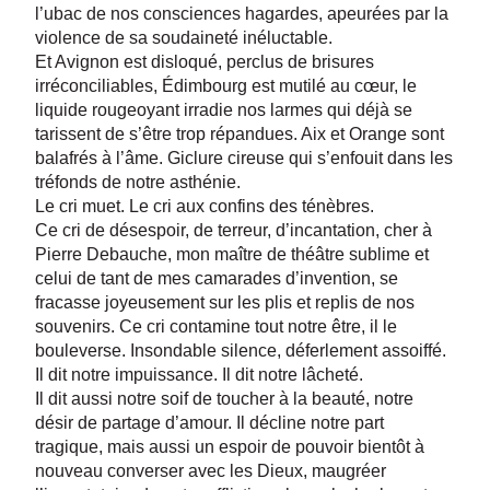
l’ubac de nos consciences hagardes, apeurées par la
violence de sa soudaineté inéluctable.
Et Avignon est disloqué, perclus de brisures
irréconciliables, Édimbourg est mutilé au cœur, le
liquide rougeoyant irradie nos larmes qui déjà se
tarissent de s’être trop répandues. Aix et Orange sont
balafrés à l’âme. Giclure cireuse qui s’enfouit dans les
tréfonds de notre asthénie.
Le cri muet. Le cri aux confins des ténèbres.
Ce cri de désespoir, de terreur, d’incantation, cher à
Pierre Debauche, mon maître de théâtre sublime et
celui de tant de mes camarades d’invention, se
fracasse joyeusement sur les plis et replis de nos
souvenirs. Ce cri contamine tout notre être, il le
bouleverse. Insondable silence, déferlement assoiffé.
Il dit notre impuissance. Il dit notre lâcheté.
Il dit aussi notre soif de toucher à la beauté, notre
désir de partage d’amour. Il décline notre part
tragique, mais aussi un espoir de pouvoir bientôt à
nouveau converser avec les Dieux, maugréer