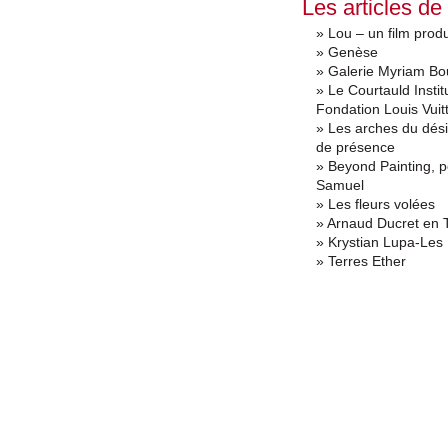
Les articles de
» Lou – un film produ
» Genèse
» Galerie Myriam Bo
» Le Courtauld Institu
Fondation Louis Vuit
» Les arches du désir
de présence
» Beyond Painting, 
Samuel
» Les fleurs volées
» Arnaud Ducret en 
» Krystian Lupa-Les
» Terres Ether