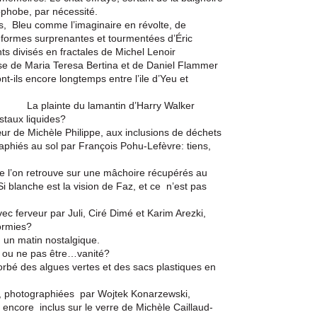
phobe, par nécessité.
as, Bleu comme l’imaginaire en révolte, de
 formes surprenantes et tourmentées d’Éric
s divisés en fractales de Michel Lenoir
se de Maria Teresa Bertina et de Daniel Flammer
ils encore longtemps entre l’ile d’Yeu et
La plainte du lamantin d’Harry Walker
istaux liquides?
sœur de Michèle Philippe, aux inclusions de déchets
aphiés au sol par François Pohu-Lefèvre: tiens,
ue l’on retrouve sur une mâchoire récupérés au
i blanche est la vision de Faz, et ce n’est pas
vec ferveur par Juli, Ciré Dimé et Karim Arezki,
dormies?
e, un matin nostalgique.
e ou ne pas être…vanité?
orbé des algues vertes et des sacs plastiques en
a, photographiées par Wojtek Konarzewski,
ncore inclus sur le verre de Michèle Caillaud-