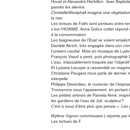
Houel et Alexandre Herbillon. Jean Baptis
passés les alevins.
ChristelleWestphall imagine une végétation 
la mer.
Les tortues de Fathi sont perdues entre terr
c’est l’HOMME. Anna Golicz-cottet répond 
à la consommation.
Les baigneuses de l’Esat se voient empêch
Danièle Akrich, très engagée dans son co
l’univers caudal. Mise en musique de Ludov
François Viaud a peint, puis photographié 
L’eau, inlassablement traquée par l’objecti
Et Lysiane Lecuyer a rassemblé un magma 
Christiane Peugeot nous parle de dernier 
interpelle.
Philippe Deverdieu, le couturier de l’impos
Trouverons nous l’apaisement en portant les
Les petites sirènes de Pamela Aimé, inspir
les gardiens de l’eau de Juli sculpteur?
C’est à nous d’être plus que jamais « Les 
Mylène Vignon commissaire ( rejointe par le
Les tortues de F