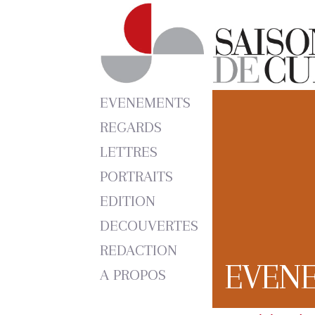
EVENEMENTS
REGARDS
LETTRES
PORTRAITS
EDITION
DECOUVERTES
REDACTION
EVEN
A PROPOS