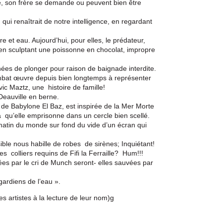
te, son frère se demande ou peuvent bien être
qui renaîtrait de notre intelligence, en regardant
e et eau. Aujourd’hui, pour elles, le prédateur,
en sculptant une poissonne en chocolat, impropre
ées de plonger pour raison de baignade interdite.
mbat œuvre depuis bien longtemps à représenter
ic Maztz, une histoire de famille!
Deauville en berne.
f de Babylone El Baz, est inspirée de la Mer Morte
qu’elle emprisonne dans un cercle bien scellé.
matin du monde sur fond du vide d’un écran qui
sible nous habille de robes de sirènes; Inquiétant!
 colliers requins de Fifi la Ferraille? Hum!!!
ées par le cri de Munch seront- elles sauvées par
gardiens de l’eau ».
s artistes à la lecture de leur nom)g