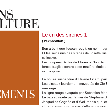
Le cri des sirénes 1
( l'exposition )
Ben a écrit que l’océan rougit, en noir m
Et les seins nus des sirènes de Josette Risp
collective.
Les poupées Barbie de Florence Nief-Benh
forces fragiles contre cette matière létale 
vague grise.
La bouée suspendue d’ Hélène Picardi parv
Les oiseaux lourdement mazoutés de Clo Bar
message:
EMENTS
La ligne rouge évoquée par Sébastien Morie
Le bateau rejeté par la mer de Stéphane 
Jacqueline Gagnès et d’Yvel, tandis que le
chromatisme pour ne pas s’effacer de nos m