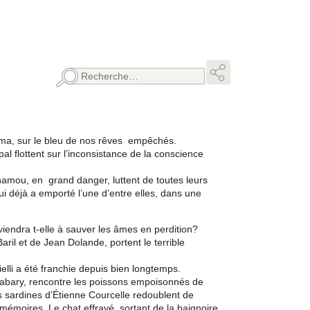
Rechercher :
agma, sur le bleu de nos rêves empêchés.
al flottent sur l’inconsistance de la conscience
amou, en grand danger, luttent de toutes leurs
qui déjà a emporté l’une d’entre elles, dans une
iendra t-elle à sauver les âmes en perdition?
il et de Jean Dolande, portent le terrible
lli a été franchie depuis bien longtemps.
Babary, rencontre les poissons empoisonnés de
s sardines d’Étienne Courcelle redoublent de
émoires. Le chat effrayé, sortant de la baignoire