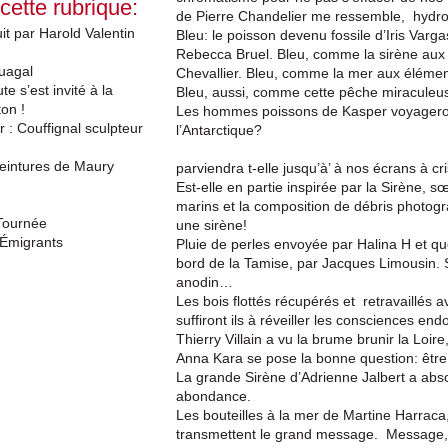
 cette rubrique:
de Pierre Chandelier me ressemble, hydro
it par Harold Valentin
Bleu: le poisson devenu fossile d’Iris Varg
Rebecca Bruel. Bleu, comme la sirène aux
uagal
Chevallier. Bleu, comme la mer aux élément
te s’est invité à la
Bleu, aussi, comme cette pêche miraculeu
ton !
Les hommes poissons de Kasper voyageront-
 : Couffignal sculpteur
l’Antarctique?
peintures de Maury
parviendra t-elle jusqu’à’ à nos écrans à cr
Est-elle en partie inspirée par la Sirène, 
marins et la composition de débris photogr
Tournée
une sirène!
 Émigrants
Pluie de perles envoyée par Halina H et q
bord de la Tamise, par Jacques Limousin. S
anodin…
Les bois flottés récupérés et retravaillés a
suffiront ils à réveiller les consciences en
Thierry Villain a vu la brume brunir la Loir
Anna Kara se pose la bonne question: êtr
La grande Sirène d’Adrienne Jalbert a abs
abondance.
Les bouteilles à la mer de Martine Harrac
transmettent le grand message. Message, e