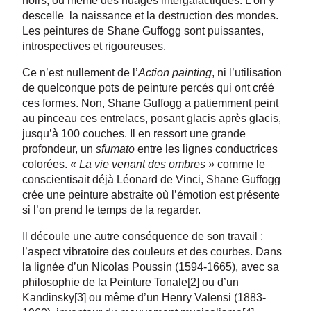
noirs, ou même des nuages intergalactiques. L’on y
descelle la naissance et la destruction des mondes.
Les peintures de Shane Guffogg sont puissantes,
introspectives et rigoureuses.
Ce n’est nullement de l’
Action painting
, ni l’utilisation
de quelconque pots de peinture percés qui ont créé
ces formes. Non, Shane Guffogg a patiemment peint
au pinceau ces entrelacs, posant glacis après glacis,
jusqu’à 100 couches. Il en ressort une grande
profondeur, un
sfumato
entre les lignes conductrices
colorées. «
La vie venant des ombres »
comme le
conscientisait déjà Léonard de Vinci, Shane Guffogg
crée une peinture abstraite où l’émotion est présente
si l’on prend le temps de la regarder.
Il découle une autre conséquence de son travail :
l’aspect vibratoire des couleurs et des courbes. Dans
la lignée d’un Nicolas Poussin (1594-1665), avec sa
philosophie de la Peinture Tonale[2] ou d’un
Kandinsky[3] ou même d’un Henry Valensi (1883-