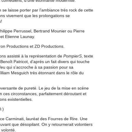
s comédiens, d’une étonnante modernité.
 se laisse porter par l’ambiance très rock de cette
ns vivement que les prolongations se
s!
hilippe Perrussel, Bertrand Mounier ou Pierre
et Etienne Launay.
on Productions et ZD Productions.
ons assisté à la représentation de
PompierS
, texte
Benoît Patricot, d’après un fait divers qui touche
 feu qui s’accroche à sa passion pour sa
illiam Mesguich très étonnant dans le rôle du
eversante de pureté. Le jeu de la mise en scène
n ces circonstances, parfaitement déroutant et
ons existentielles.
.)
ce Carminati, lauréat des Fourres de Rire. Une
vant que désopilant. On y retournerait volontiers
à volonté.