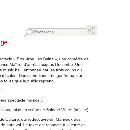
Rechercher :
yage…
ectacle « Frou-frou Les Bains », une comédie de
brice Maître, d’après Jacques Decombe. Une
e music hall, entonnée par les trois coups du
que décalée. Des comédiens très généreux, qui
 folles que le public reprend.
!
eur spectacle musical).
ivaux, mise en scène de Salomé Viliers (affiche)
 de Culture, qui redécouvre un Marivaux très
de haut vol. Le texte est respecté à la lettre et