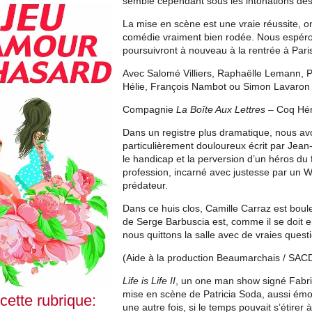
semble cependant sous les intonations de
La mise en scène est une vraie réussite, on
comédie vraiment bien rodée. Nous espéro
poursuivront à nouveau à la rentrée à Pari
Avec Salomé Villiers, Raphaëlle Lemann, P
Hélie, François Nambot ou Simon Lavaron 
Compagnie
La Boîte Aux Lettres
– Coq Hér
Dans un registre plus dramatique, nous av
particulièrement douloureux écrit par Jean-
le handicap et la perversion d’un héros du
profession, incarné avec justesse par un W
prédateur.
Dans ce huis clos, Camille Carraz est boul
de Serge Barbuscia est, comme il se doit e
nous quittons la salle avec de vraies questi
(Aide à la production Beaumarchais / SACD
Life is Life II
, un one man show signé Fabri
mise en scène de Patricia Soda, aussi émou
 cette rubrique:
une autre fois, si le temps pouvait s’étirer 