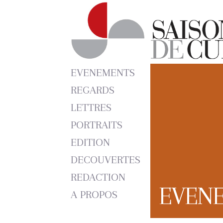
EVENEMENTS
REGARDS
LETTRES
PORTRAITS
EDITION
DECOUVERTES
REDACTION
EVEN
A PROPOS