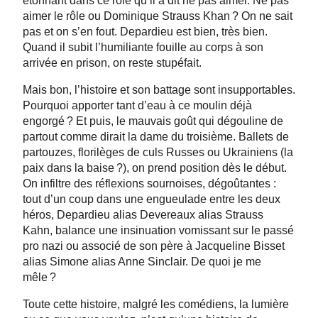
étonnant dans ce rôle qu’il a dit ne pas aimer. Ne pas
aimer le rôle ou Dominique Strauss Khan ? On ne sait
pas et on s’en fout. Depardieu est bien, très bien.
Quand il subit l’humiliante fouille au corps à son
arrivée en prison, on reste stupéfait.
Mais bon, l’histoire et son battage sont insupportables.
Pourquoi apporter tant d’eau à ce moulin déjà
engorgé ? Et puis, le mauvais goût qui dégouline de
partout comme dirait la dame du troisième. Ballets de
partouzes, florilèges de culs Russes ou Ukrainiens (la
paix dans la baise ?), on prend position dès le début.
On infiltre des réflexions sournoises, dégoûtantes :
tout d’un coup dans une engueulade entre les deux
héros, Depardieu alias Devereaux alias Strauss
Kahn, balance une insinuation vomissant sur le passé
pro nazi ou associé de son père à Jacqueline Bisset
alias Simone alias Anne Sinclair. De quoi je me
mêle ?
Toute cette histoire, malgré les comédiens, la lumière