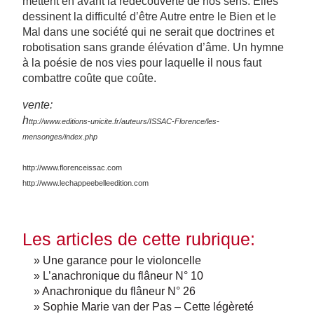
mettent en avant la redécouverte de nos sens. Elles
dessinent la difficulté d’être Autre entre le Bien et le
Mal dans une société qui ne serait que doctrines et
robotisation sans grande élévation d’âme. Un hymne
à la poésie de nos vies pour laquelle il nous faut
combattre coûte que coûte.
vente:
h
ttp://www.editions-unicite.fr/auteurs/ISSAC-Florence/les-
mensonges/index.php
http://www.florenceissac.com
http://www.lechappeebelleedition.com
Les articles de cette rubrique:
» Une garance pour le violoncelle
» L’anachronique du flâneur N° 10
» Anachronique du flâneur N° 26
» Sophie Marie van der Pas – Cette légèreté