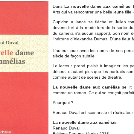
Dans
La nouvelle dame aux camélias
,
Arts qui va rencontrer une belle jeune fille
Cupidon a lancé sa flèche et Julien 
devenu fort à la mode lors de la sortie 
du camélia n’a aucun rapport). Son nom de
l’héroïne d’Alexandre Dumas. D’une fleur 
L’auteur joue avec les noms de ses pers
siècle de façon subtile.
Le lecteur prend plaisir à imaginer les 
décors, d’autant plus que les portraits son
comme autant de scènes de théâtre.
La nouvelle dame aux camélias
se lit
comme un roman. Ce qui se conçoit parfa
Pourquoi ?
Renaud Duval est scénariste et réalisateu
La nouvelle dame aux camélias
Renaud Duval
Editions Fortuna, février 2015