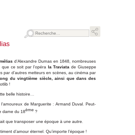
Rechercher :
lias
mélias
d’Alexandre Dumas en 1848, nombreuses
, que ce soit par l’opéra
la Traviata
de Giuseppe
uis par d’autres metteurs en scènes, au cinéma par
long du vingtième siècle, ainsi que dans des
lib !
tte belle histoire…
e l’amoureux de Marguerite : Armand Duval. Peut-
ème
lle dame du 18
?
ait que transposer une époque à une autre.
entiment d’amour éternel. Qu’importe l’époque !