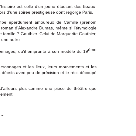
 l’histoire est celle d’un jeune étudiant des Beaux-
 lors d’une soirée prestigieuse dont regorge Paris.
tombe éperdument amoureux de Camille (prénom
du roman d’Alexandre Dumas, même si l’étymologie
 famille ? Gauthier. Celui de Marguerite Gauthier,
à une autre…
ème
onnages, qu’il emprunte à son modèle du 19
personnages et les lieux, leurs mouvements et les
t décrits avec peu de précision et le récit découpé
 d’ailleurs plus comme une pièce de théâtre que
itement
r….