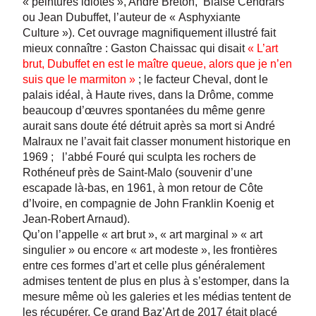
« peintures idiotes », André Breton, Blaise Cendrars
ou Jean Dubuffet, l’auteur de « Asphyxiante
Culture »). Cet ouvrage magnifiquement illustré fait
mieux connaître : Gaston Chaissac qui disait
« L’art
brut, Dubuffet en est le maître queue, alors que je n’en
suis que le marmiton »
; le facteur Cheval, dont le
palais idéal, à Haute rives, dans la Drôme, comme
beaucoup d’œuvres spontanées du même genre
aurait sans doute été détruit après sa mort si André
Malraux ne l’avait fait classer monument historique en
1969 ; l’abbé Fouré qui sculpta les rochers de
Rothéneuf près de Saint-Malo (souvenir d’une
escapade là-bas, en 1961, à mon retour de Côte
d’Ivoire, en compagnie de John Franklin Koenig et
Jean-Robert Arnaud).
Qu’on l’appelle « art brut », « art marginal » « art
singulier » ou encore « art modeste », les frontières
entre ces formes d’art et celle plus généralement
admises tentent de plus en plus à s’estomper, dans la
mesure même où les galeries et les médias tentent de
les récupérer. Ce grand Baz’Art de 2017 était placé