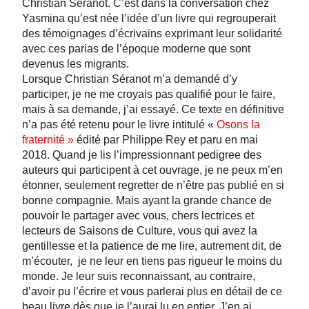
Christian Séranot. C’est dans la conversation chez
Yasmina qu’est née l’idée d’un livre qui regrouperait
des témoignages d’écrivains exprimant leur solidarité
avec ces parias de l’époque moderne que sont
devenus les migrants.
Lorsque Christian Séranot m’a demandé d’y
participer, je ne me croyais pas qualifié pour le faire,
mais à sa demande, j’ai essayé. Ce texte en définitive
n’a pas été retenu pour le livre intitulé «
Osons la
fraternité »
édité par Philippe Rey et paru en mai
2018. Quand je lis l’impressionnant pedigree des
auteurs qui participent à cet ouvrage, je ne peux m’en
étonner, seulement regretter de n’être pas publié en si
bonne compagnie. Mais ayant la grande chance de
pouvoir le partager avec vous, chers lectrices et
lecteurs de Saisons de Culture, vous qui avez la
gentillesse et la patience de me lire, autrement dit, de
m’écouter, je ne leur en tiens pas rigueur le moins du
monde. Je leur suis reconnaissant, au contraire,
d’avoir pu l’écrire et vous parlerai plus en détail de ce
beau livre dès que je l’aurai lu en entier. J’en ai