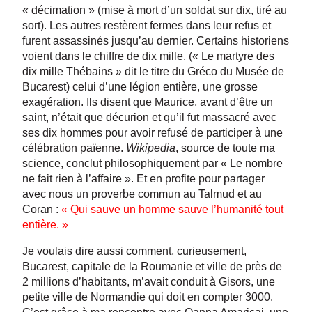
« décimation » (mise à mort d’un soldat sur dix, tiré au
sort). Les autres restèrent fermes dans leur refus et
furent assassinés jusqu’au dernier. Certains historiens
voient dans le chiffre de dix mille, (« Le martyre des
dix mille Thébains » dit le titre du Gréco du Musée de
Bucarest) celui d’une légion entière, une grosse
exagération. Ils disent que Maurice, avant d’être un
saint, n’était que décurion et qu’il fut massacré avec
ses dix hommes pour avoir refusé de participer à une
célébration païenne.
Wikipedia
, source de toute ma
science, conclut philosophiquement par « Le nombre
ne fait rien à l’affaire ». Et en profite pour partager
avec nous un proverbe commun au Talmud et au
Coran :
« Qui sauve un homme sauve l’humanité tout
entière. »
Je voulais dire aussi comment, curieusement,
Bucarest, capitale de la Roumanie et ville de près de
2 millions d’habitants, m’avait conduit à Gisors, une
petite ville de Normandie qui doit en compter 3000.