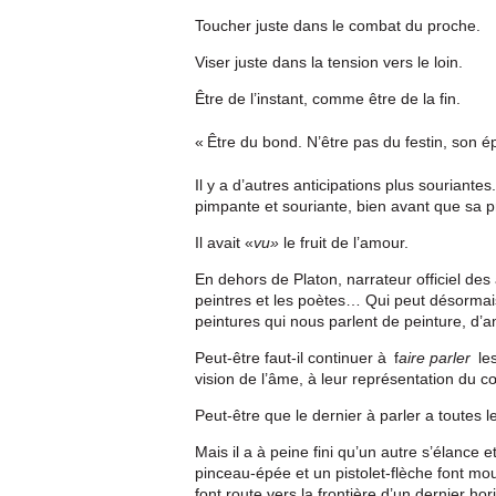
Toucher juste dans le combat du proche.
Viser juste dans la tension vers le loin.
Être de l’instant, comme être de la fin.
« Être du bond. N’être pas du festin, son é
Il y a d’autres anticipations plus souriantes
pimpante et souriante, bien avant que sa pr
Il avait «
vu»
le fruit de l’amour.
En dehors de Platon, narrateur officiel des
peintres et les poètes… Qui peut désormai
peintures qui nous parlent de peinture, d’a
Peut-être faut-il continuer à f
aire parler
les
vision de l’âme, à leur représentation du c
Peut-être que le dernier à parler a toutes le
Mais il a à peine fini qu’un autre s’élance et 
pinceau-épée et un pistolet-flèche font m
font route vers la frontière d’un dernier hor