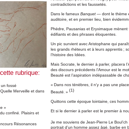
contradictions et les faussetés.
Dans le fameux
Banquet
— dont le thème e
auditoire, et en premier lieu, bien évidemm
Phèdre, Pausanias et Eryximaque mènent to
édifiants et des phrases éloquentes.
Un pic survient avec Aristophane qui paraît 
les grands rhéteurs et à leurs apprentis ;
l’histoire des Idées.
Mais Socrate, le dernier à parler, placera l
des discours précédents l’Amour est le mote
 cette rubrique:
Beauté est l’aspiration indépassable de ch
« Dans nos ténèbres, il n’y a pas une place
 un fossé
(1)
Quelle Merveille et dans
Beauté. »
Quittons cette époque lointaine, ces homme
se »
Et si le dernier à parler est le premier à n
u confiné. Plaisirs et
Je me souviens de Jean-Pierre Le Boul’ch
concours Résonances
portrait d’un homme assez âgé, barbe en ba