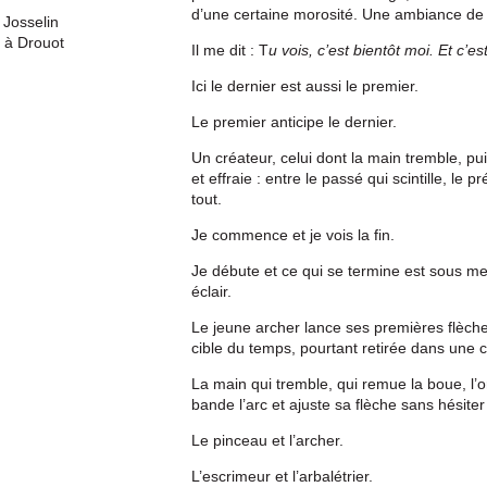
d’une certaine morosité. Une ambiance de 
 Josselin
 à Drouot
Il me dit : T
u vois, c’est bientôt moi. Et c’
Ici le dernier est aussi le premier.
Le premier anticipe le dernier.
Un créateur, celui dont la main tremble, pui
et effraie : entre le passé qui scintille, le pr
tout.
Je commence et je vois la fin.
Je débute et ce qui se termine est sous m
éclair.
Le jeune archer lance ses premières flèches 
cible du temps, pourtant retirée dans une cla
La main qui tremble, qui remue la boue, l’o
bande l’arc et ajuste sa flèche sans hésiter
Le pinceau et l’archer.
L’escrimeur et l’arbalétrier.