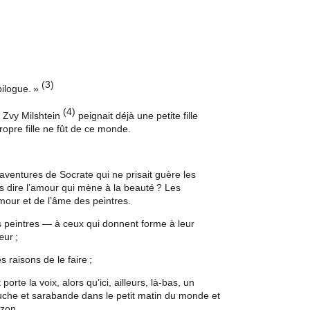
(3)
pilogue. »
(4)
. Zvy Milshtein
peignait déjà une petite fille
opre fille ne fût de ce monde.
 aventures de Socrate qui ne prisait guère les
s dire l’amour qui mène à la beauté ? Les
mour et de l’âme des peintres.
 peintres — à ceux qui donnent forme à leur
œur ;
s raisons de le faire ;
porte la voix, alors qu’ici, ailleurs, là-bas, un
ouche et sarabande dans le petit matin du monde et
izon.