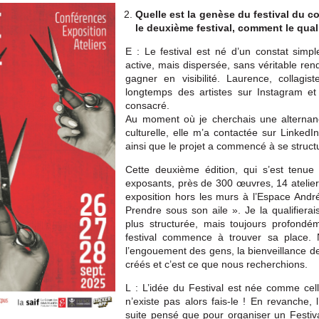
Quelle est la genèse du festival du c
le deuxième festival, comment le qual
E : Le festival est né d’un constat simp
active, mais dispersée, sans véritable re
gagner en visibilité. Laurence, collagist
longtemps des artistes sur Instagram et 
consacré.
Au moment où je cherchais une alterna
culturelle, elle m’a contactée sur Linked
ainsi que le projet a commencé à se structure
Cette deuxième édition, qui s’est tenu
exposants, près de 300 œuvres, 14 atelie
exposition hors les murs à l’Espace Andr
Prendre sous son aile ». Je la qualifierai
plus structurée, mais toujours profondé
festival commence à trouver sa place.
l’engouement des gens, la bienveillance 
créés et c’est ce que nous recherchions.
L : L’idée du Festival est née comme cell
n’existe pas alors fais-le ! En revanche, 
suite pensé que pour organiser un Festiv