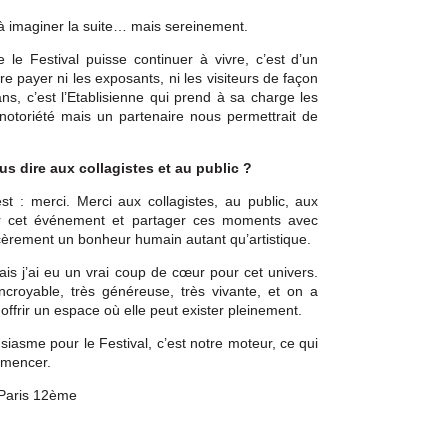
 à imaginer la suite… mais sereinement.
e Festival puisse continuer à vivre, c’est d’un
e payer ni les exposants, ni les visiteurs de façon
ans, c’est l’Etablisienne qui prend à sa charge les
e notoriété mais un partenaire nous permettrait de
ous dire aux collagistes et au public ?
est : merci. Merci aux collagistes, au public, aux
er cet événement et partager ces moments avec
ncèrement un bonheur humain autant qu’artistique.
ais j’ai eu un vrai coup de cœur pour cet univers.
croyable, très généreuse, très vivante, et on a
 offrir un espace où elle peut exister pleinement.
iasme pour le Festival, c’est notre moteur, ce qui
mmencer.
 Paris 12ème