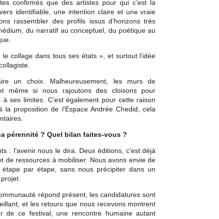
tes confirmés que des artistes pour qui c’est la
vers identifiable, une intention claire et une vraie
ons rassembler des profils issus d’horizons très
e médium, du narratif au conceptuel, du poétique au
que.
le collage dans tous ses états », et surtout l’idée
collagiste.
aire un choix. Malheureusement, les murs de
s et même si nous rajoutons des cloisons pour
i à ses limites. C’est également pour cette raison
la proposition de l’Espace Andrée Chedid, cela
ntaires.
a pérennité ? Quel bilan faites-vous ?
s : l’avenir nous le dira. Deux éditions, c’est déjà
 et de ressources à mobiliser. Nous avons envie de
 étape par étape, sans nous précipiter dans un
projet.
la communauté répond présent, les candidatures sont
eillant, et les retours que nous recevons montrent
r de ce festival, une rencontre humaine autant