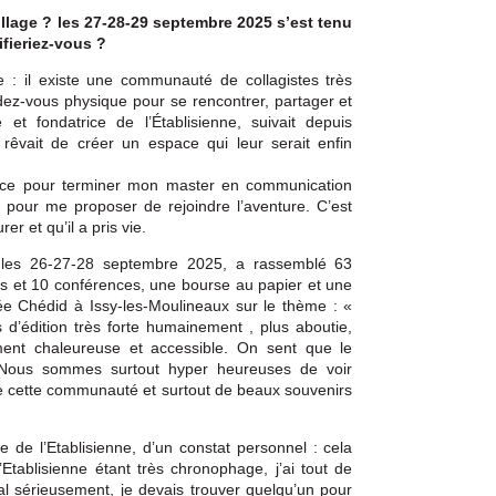
ollage ? les 27-28-29 septembre 2025 s’est tenu
ifieriez-vous ?
le : il existe une communauté de collagistes très
ndez-vous physique pour se rencontrer, partager et
e et fondatrice de l’Établisienne, suivait depuis
rêvait de créer un espace qui leur serait enfin
nce pour terminer mon master en communication
In pour me proposer de rejoindre l’aventure. C’est
r et qu’il a pris vie.
e les 26-27-28 septembre 2025, a rassemblé 63
rs et 10 conférences, une bourse au papier et une
ée Chédid à Issy-les-Moulineaux sur le thème : «
s d’édition très forte humainement , plus aboutie,
ment chaleureuse et accessible. On sent que le
 Nous sommes surtout hyper heureuses de voir
de cette communauté et surtout de beaux souvenirs
e de l’Etablisienne, d’un constat personnel : cela
l’Etablisienne étant très chronophage, j’ai tout de
al sérieusement, je devais trouver quelqu’un pour