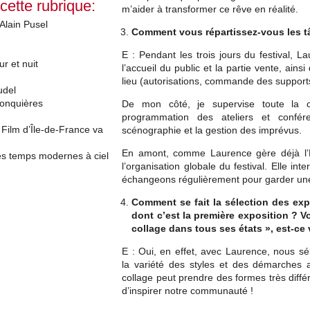
 cette rubrique:
m’aider à transformer ce rêve en réalité.
Alain Pusel
Comment vous répartissez-vous les tâ
E : Pendant les trois jours du festival, 
r et nuit
l’accueil du public et la partie vente, ains
lieu (autorisations, commande des supports
udel
onquières
De mon côté, je supervise toute la co
programmation des ateliers et confére
Film d’Île-de-France va
scénographie et la gestion des imprévus.
En amont, comme Laurence gère déjà l’Éta
s temps modernes à ciel
l’organisation globale du festival. Elle in
échangeons régulièrement pour garder un
Comment se fait la sélection des exp
dont c’est la première exposition ? Vo
collage dans tous ses états », est-ce
E : Oui, en effet, avec Laurence, nous sé
la variété des styles et des démarches a
collage peut prendre des formes très différ
d’inspirer notre communauté !