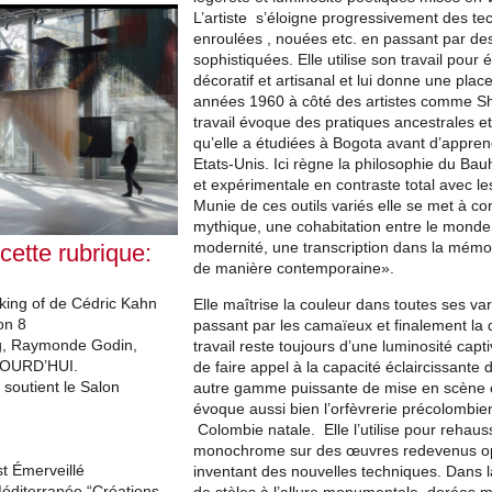
L’artiste s’éloigne progressivement des te
enroulées
,
nouées
etc. en passant par d
sophistiquées. Elle utilise son travail pou
décoratif et artisanal et lui donne une pl
années 1960 à côté des artistes comme Sh
travail évoque des pratiques ancestrales e
qu’elle a
étudiées
à Bogota avant d’appren
Etats-Unis. Ici règne la philosophie du Ba
et expérimentale en contraste total avec l
Munie de ces outils variés elle se met à con
mythique, une cohabitation entre le monde nat
modernité, une transcription dans la mémoir
 cette rubrique:
de manière contemporaine».
aking of de Cédric Kahn
Elle maîtrise la couleur dans toutes ses 
on 8
passant par les camaïeux et finalement la 
ig, Raymonde Godin,
travail reste toujours d’une luminosité cap
UJOURD’HUI.
de faire appel à la capacité éclaircissante d
 soutient le Salon
autre gamme puissante de mise en scène et
évoque aussi bien l’orfèvrerie précolombi
Colombie natale. Elle l’utilise pour reha
monochrome sur des œuvres redevenus o
est Émerveillé
inventant des nouvelles techniques. Dans la
Méditerranée “Créations
de stèles à l’allure monumentale, doré
es
mo