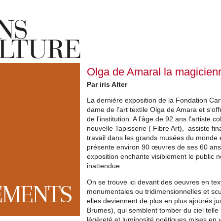
Olga de Amaral la magicienn
Par iris Alter
La dernière exposition de la Fondation Cart
dame de l’art textile Olga de Amara et s‘o
de l’institution. A l’âge de 92 ans l’artiste
nouvelle Tapisserie ( Fibre Art), assiste f
travail dans les grands musées du monde e
présente environ 90 œuvres de ses 60 ans 
exposition enchante visiblement le public
inattendue.
On se trouve ici devant des oeuvres en tex
EMENTS
monumentales ou tridimensionnelles et scul
elles deviennent de plus en plus ajourés jus
Brumes), qui semblent tomber du ciel tel
le
légèreté et luminosité
poétiques mises
en 