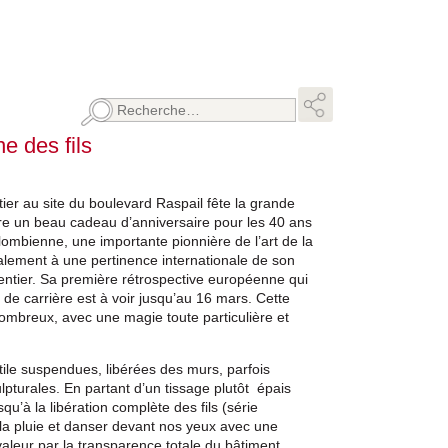
Rechercher :
e des fils
ier au site du boulevard Raspail fête la grande
ffre un beau cadeau d’anniversaire pour les 40 ans
 colombienne, une importante pionnière de l’art de la
inalement à une pertinence internationale de son
ntier. Sa première rétrospective européenne qui
de carrière est à voir jusqu’au 16 mars.
Cette
 nombreux
,
avec une magie toute particulière et
tile suspendues, libérées des murs, parfois
pturales. En partant d’un tissage plutôt épais
qu’à la libération complète des fils (série
la pluie et danser devant nos yeux avec une
valeur par la transparence
totale
du bâtiment.