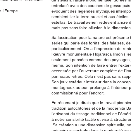
entrelacé avec des couches de gesso puis d
e l’Europe
évoquent des légendes mythiques intempor
semblent lier la terre au ciel et aux étoile
estellas. Le travail aérien redevient ancré
mais pas sans faire allusion à la dimension 
Sa fascination pour la nature est présente 
séries qui parle des forêts, des falaises, 
particulièrement. On a l’impression de re
l’œuvre monumentale Hojarasca limón ( les
seulement pensées comme des paysages, ma
même. Son intention de faire entrer l’extéri
accentuée par l’ouverture complète de l’i
panneaux vitrés. Cela n’est pas sans rappel
Son jeux extérieur intérieur dans la conc
montagneux autour
,
prolongé à l’intérieu
commissionné pour l’endroit.
En résumant je dirais que le travail pionni
tradition autochtones et de la modernité Ba
l’artisanat du tissage traditionnel de l’Am
à notre sensibilité tactile et vise à structu
Sa création a une dimension spirituelle, my
mémoire ancestrale dans la modernité avec 