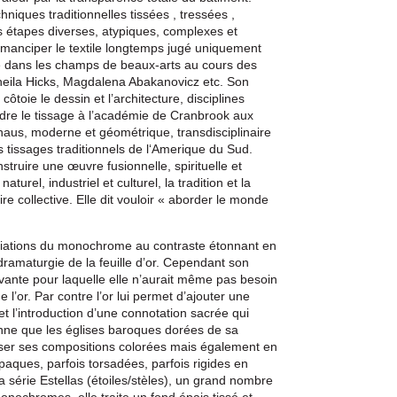
chniques traditionnelles
tissées
,
tressées
,
es étapes
diverses
, atypiques, complexes et
r émanciper le textile longtemps jugé uniquement
ace dans les champs de beaux-arts au cours des
eila Hicks, Magdalena Abakanovicz etc. Son
t
côtoie
le dessin et l’architecture, disciplines
dre le tissage à l’académie de Cranbrook aux
uhaus, moderne et géométrique, transdisciplinaire
es tissages
traditionnels
de l‘Amerique du Sud.
struire une œuvre fusionnelle, spirituelle et
urel, industriel et culturel, la tradition et la
e collective. Elle dit vouloir « aborder le monde
variations du monochrome au contraste étonnant en
dramaturgie de la feuille
d’or
. Cependant son
tivante pour laquelle elle n’aurait même pas besoin
e l’or. Par contre l’or lui permet d’ajouter une
 l’introduction d’une connotation sacrée qui
enne que les églises baroques dorées de sa
usser ses compositions colorées mais également en
paques, parfois
torsadées,
parfois rigides en
 série Estellas (étoiles/stèles), un grand nombre
nochromes, elle traite un fond épais tissé et