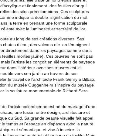
’acrylique et finalement des feuilles d’or qui
elles des sites précolombiens. Ces sculptures
s, comme indique la double signification du mot
 dans la terre en prenant une forme sculpturale
céleste avec la luminosité et sacralité de l’or.
toute au long de ses créations diverses. Ses
des chutes d’eau, des volcans etc. en témoignent
ntrer directement dans les paysages comme dans
 feuilles mortes jaune). Ces œuvres ne sont pas
is l’artiste les conçoit en éléments de paysage
eur dans l’intérieur avec ses œuvres est ici
mmeuble vers son jardin
au
travers de ses
er le travail de l’architecte Frank Gehry à Bilbao.
eption du musée Guggenheim s’inspire du paysage
r par la sculpture monumentale de Richard Sera
er de l’artiste colombienne est né du mariage d’une
uhaus, une fusion entre design, architecture et
érique du Sud. Sa grande beauté visuel
le
fait appel
rer le temps et l’espace en diapason avec la nature.
thique et sémantique et vise à inscrire la
le language matériel et haptique du textile. Mais