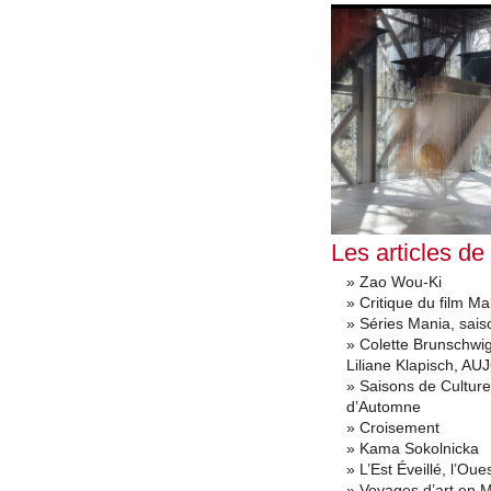
Les articles de
» Zao Wou-Ki
» Critique du film M
» Séries Mania, sais
» Colette Brunschw
Liliane Klapisch, A
» Saisons de Culture
d’Automne
» Croisement
» Kama Sokolnicka
» L’Est Éveillé, l’Ou
» Voyages d’art en 