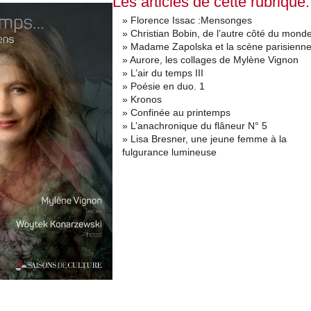
Les articles de cette rubrique:
» Florence Issac :Mensonges
» Christian Bobin, de l’autre côté du mond
» Madame Zapolska et la scène parisienn
» Aurore, les collages de Mylène Vignon
» L’air du temps III
» Poésie en duo. 1
» Kronos
» Confinée au printemps
» L’anachronique du flâneur N° 5
» Lisa Bresner, une jeune femme à la
fulgurance lumineuse