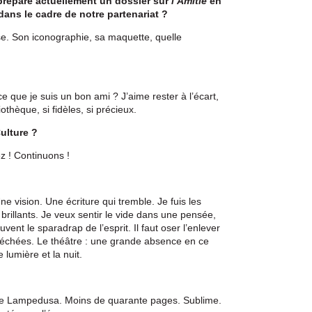
prépare actuellement un dossier sur
l’Amitié
en
dans le cadre de notre partenariat ?
se. Son iconographie, sa maquette, quelle
e que je suis un bon ami ? J’aime rester à l’écart,
othèque, si fidèles, si précieux.
ulture ?
z ! Continuons !
e vision. Une écriture qui tremble. Je fuis les
brillants. Je veux sentir le vide dans une pensée,
vent le sparadrap de l’esprit. Il faut oser l’enlever
e séchées. Le théâtre : une grande absence en ce
 lumière et la nuit.
 » de Lampedusa. Moins de quarante pages. Sublime.