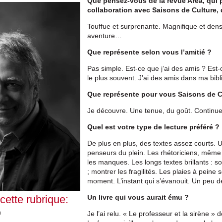
Que pensez-vous de la revue Area, qui 
collaboration avec Saisons de Culture, 
Touffue et surprenante. Magnifique et den
aventure…
Que représente selon vous l’amitié ?
Pas simple. Est-ce que j’ai des amis ? Est-c
le plus souvent. J’ai des amis dans ma bibli
Que représente pour vous Saisons de C
Je découvre. Une tenue, du goût. Continue
Quel est votre type de lecture préféré ?
De plus en plus, des textes assez courts. Un
penseurs du plein. Les rhétoriciens, même 
les manques. Les longs textes brillants : sou
; montrer les fragilités. Les plaies à pein
moment. L’instant qui s’évanouit. Un peu de
 cette rubrique:
Un livre qui vous aurait ému ?
n
Je l’ai relu. « Le professeur et la sirène