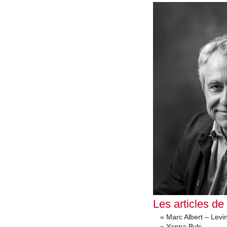
Les articles de
» Marc Albert – Levi
» Yanna Byls