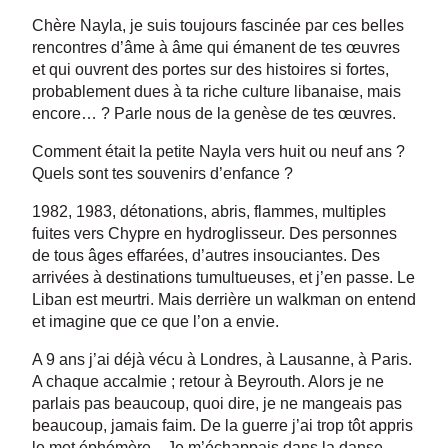
Chère Nayla, je suis toujours fascinée par ces belles
rencontres d’âme à âme qui émanent de tes œuvres
et qui ouvrent des portes sur des histoires si fortes,
probablement dues à ta riche culture libanaise, mais
encore… ? Parle nous de la genèse de tes œuvres.
Comment était la petite Nayla vers huit ou neuf ans ?
Quels sont tes souvenirs d’enfance ?
1982, 1983, détonations, abris, flammes, multiples
fuites vers Chypre en hydroglisseur. Des personnes
de tous âges effarées, d’autres insouciantes. Des
arrivées à destinations tumultueuses, et j’en passe. Le
Liban est meurtri. Mais derrière un walkman on entend
et imagine que ce que l’on a envie.
A 9 ans j’ai déjà vécu à Londres, à Lausanne, à Paris.
A chaque accalmie ; retour à Beyrouth. Alors je ne
parlais pas beaucoup, quoi dire, je ne mangeais pas
beaucoup, jamais faim. De la guerre j’ai trop tôt appris
le mot éphémère. Je m’échappais dans la danse