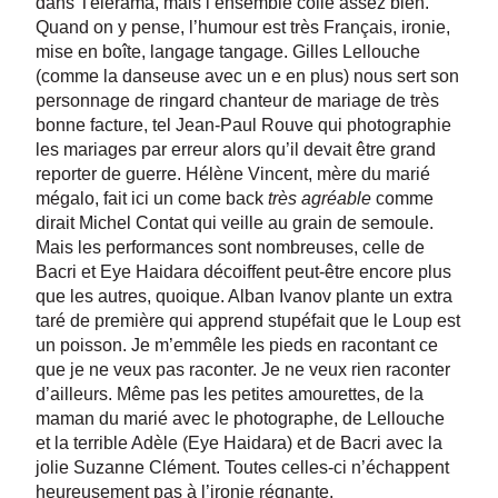
dans Télérama, mais l’ensemble colle assez bien.
Quand on y pense, l’humour est très Français, ironie,
mise en boîte, langage tangage. Gilles Lellouche
(comme la danseuse avec un e en plus) nous sert son
personnage de ringard chanteur de mariage de très
bonne facture, tel Jean-Paul Rouve qui photographie
les mariages par erreur alors qu’il devait être grand
reporter de guerre. Hélène Vincent, mère du marié
mégalo, fait ici un come back
très agréable
comme
dirait Michel Contat qui veille au grain de semoule.
Mais les performances sont nombreuses, celle de
Bacri et Eye Haidara décoiffent peut-être encore plus
que les autres, quoique. Alban Ivanov plante un extra
taré de première qui apprend stupéfait que le Loup est
un poisson. Je m’emmêle les pieds en racontant ce
que je ne veux pas raconter. Je ne veux rien raconter
d’ailleurs. Même pas les petites amourettes, de la
maman du marié avec le photographe, de Lellouche
et la terrible Adèle (Eye Haidara) et de Bacri avec la
jolie Suzanne Clément. Toutes celles-ci n’échappent
heureusement pas à l’ironie régnante.