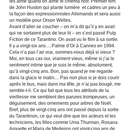
les aime quand on aime le cinéma noir. Premier film
de John Huston qui plante lumière et cadres un peu à
la façon des expressionnistes Allemands et sera aussi
un modèle pour Orson Welles.
Avant d’aller se coucher – on m’a dit qu’il y en avait
qui ne sortaient plus de leur lit – on s’est passé Pulp
Fiction de ce Tarantino. On avait vu le film à sa sortie.
Il y a vingt-six ans …Palme d’Or à Cannes en 1994.
Cela n’a pas l’air vrai, sommes-nous déjà si vieux ?
Moi, en tous cas oui, vraiment vieux, même si j’ai le
sentiment intime que je suis le même, absolument,
qu’à vingt-cinq ans. Bon, pas quand je me regarde
dans la glace le matin… Pas non plus si je dois courir
après le bus, mais dans ma tête, je n’ai pas bougé, me
semble-t-il. Ce qui fait que tous les attributs de la
vieillesse me semblent des parures trompeuses, un
déguisement, des ornements pour arbres de Noël.
Bref, plus de vingt-cinq ans ont passé depuis la sortie
du Tarantinon, ce qui veut dire que les acteurs et les
techniciens, les filles comme Uma Thurman, Rosana
Arquette et Maria de Medeiros ont vingt-cinq ans de