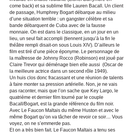
come back) et sa sublime fille Lauren Bacall. Un client
de passage, Humphrey Bogart débarque au milieu
d’une situation terrible : un gangster célèbre et sa
bande débarquent de Cuba avec de la fausse
monnaie. On est dans le classique, en un jour en un
lieu, un seul fait accompli (tiennent jusqu’à la fin le
théâtre rempli disait-on sous Louis XIV). D’ailleurs le
film est tiré d’une pièce éponyme. Le personnage de
la maîtresse de Johnny Rocco (Robinson) est joué par
Claire Trevor qui déménage bien elle aussi (Oscar de
la meilleure actrice dans un second rôle 1949).
Un huis clos donc fracassant et une réunion de talents
à faire monter sa pression artérielle. Non, je ne vais
pas raconter, mais que l’on sache que Key Largo, le
quatrième et dernier film tourné par le couple
Bacall/Bogart, est la grande référence du film noir.
Avec Le Faucon Maltais du même Huston et avec le
même Bogart qu’on va tâcher de revoir ce soir… Vous
voyez, on ne s’emmerde pas.
Et on a très bien fait. Le Faucon Maltais a tenu ses