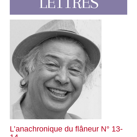
LETTRES
L’anachronique du flâneur N° 13-