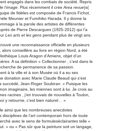
vent engagés dans les combats de société. Repris
de l’image
. Plus récemment il crée
Area revue
)s(
uipe de fidèles est composée de Francis Fichot,
hèle Meunier et Fumihiko Harada. Il y donne la
mmage à la parole des artistes de différentes
 auprès de Pierre Descargues (1925-2012) qui l’a
our
Les arts et les gens
pendant plus de vingt ans.
 trouvé une reconnaissance officielle en plusieurs
, alors conseillère au livre en région Nord, a été
bliothèque Louis Aragon d’Amiens, objet d’un
nières
. A sa définition « Collectionner , c’est dans le
e recherche de permanence de sa passion.
ent à la ville et à son Musée où il a eu ses
une donation avec Marie Claude Beaud qui s’est
i a succédé, Jean-Roger Soubiran. « Puisque les
n imaginaire, les miennes sont à lui. Je crois au
mes racines , j’en trouvais de nouvelles à Toulon,
 y retourne, c’est bien naturel… »
ble ainsi que les nombreuses anecdotes
 disciplines de l’art contemporain hors de toute
herché avec le sens de formuleséclairantes telle «
out. » ou « Pas sûr que la peinture soit un langage,