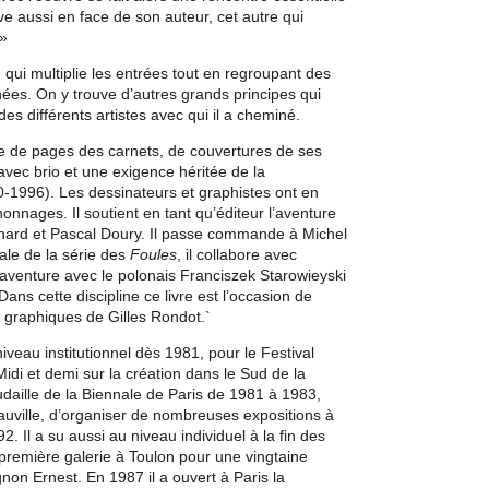
ve aussi en face de son auteur, cet autre qui
 »
qui multiplie les entrées tout en regroupant des
nées. On y trouve d’autres grands principes qui
es différents artistes avec qui il a cheminé.
ge de pages des carnets, de couvertures de ses
 avec brio et une exigence héritée de la
-1996). Les dessinateurs et graphistes ont en
nnages. Il soutient en tant qu’éditeur l’aventure
chard et Pascal Doury. Il passe commande à Michel
le de la série des
Foules
, il collabore avec
e aventure avec le polonais Franciszek Starowieyski
Dans cette discipline ce livre est l’occasion de
s graphiques de Gilles Rondot.`
niveau institutionnel dès 1981, pour le Festival
Midi et demi sur la création dans le Sud de la
daille de la Biennale de Paris de 1981 à 1983,
ville, d’organiser de nombreuses expositions à
. Il a su aussi au niveau individuel à la fin des
remière galerie à Toulon pour une vingtaine
gnon Ernest. En 1987 il a ouvert à Paris la