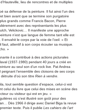
 d’Hauteville, lieu de rencontres et de multiples
é sa défense de la peinture. Il fut ainsi l’un des
fet bien avant que se termine son purgatoire
les plus grands comme Francis Bacon, Pierre
gulièrement avec des représentants les plus
oulch, Velickovic… Il manifeste une approche
 peinture n’est que langue de femme tant elle est
 Il envahit le corps par la voie de l’oeil. » Et
l faut, attentif à son corps écouter sa musique.
cho. »
ante il a contribué à des actions picturales
laval (1937-1980) pendant 40 jours a créé en
einture
au seul son d’un rock live. Pat Andrea
013 peignant l’ensemble des cloisons de ses corps
 détruite d’où son titre
Rien à vendre
.
a, tout semble question d’espace, celui-ci est
 celui du livre que celui des mises en scène des
ecteur ou visiteur qui est en jeu. »
ulières où s’est illustré son goût pour des
an… Dès 1966 il dirige avec Daniel Biga la revue
 premier texte. Puis il publie
Les cahiers de l’art