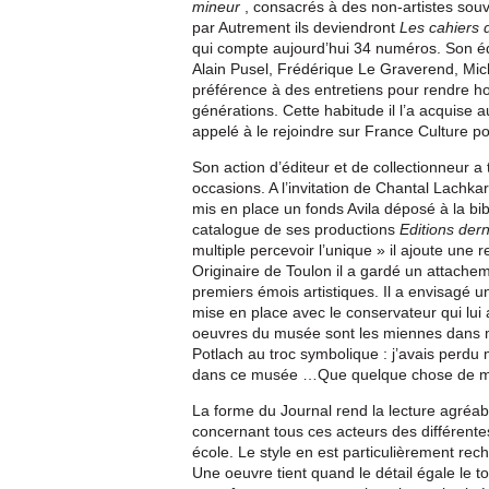
mineur
, consacrés à des non-artistes sou
par Autrement ils deviendront
Les cahiers 
qui compte aujourd’hui 34 numéros. Son éq
Alain Pusel, Frédérique Le Graverend, Mic
préférence à des entretiens pour rendre ho
générations. Cette habitude il l’a acquise
appelé à le rejoindre sur France Culture p
Son action d’éditeur et de collectionneur a
occasions. A l’invitation de Chantal Lachkar
mis en place un fonds Avila déposé à la bi
catalogue de ses productions
Editions der
multiple percevoir l’unique » il ajoute un
Originaire de Toulon il a gardé un attachem
premiers émois artistiques. Il a envisagé 
mise en place avec le conservateur qui lu
oeuvres du musée sont les miennes dans mo
Potlach au troc symbolique : j’avais perdu 
dans ce musée …Que quelque chose de moi
La forme du Journal rend la lecture agréa
concernant tous ces acteurs des différentes
école. Le style en est particulièrement rec
Une oeuvre tient quand le détail égale le t