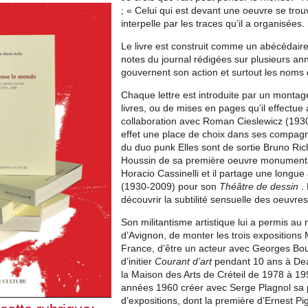
; « Celui qui est devant une oeuvre se trou
interpelle par les traces qu’il a organisées.
Le livre est construit comme un abécédaire 
notes du journal rédigées sur plusieurs an
gouvernent son action et surtout les noms d
Chaque lettre est introduite par un monta
livres, ou de mises en pages qu’il effectue
collaboration avec Roman Cieslewicz (1930
effet une place de choix dans ses compagno
du duo punk Elles sont de sortie Bruno Ri
Houssin de sa première oeuvre monumenta
Horacio Cassinelli et il partage une longu
(1930-2009) pour son
Théâtre de dessin
. 
découvrir la subtilité sensuelle des oeuvre
Son militantisme artistique lui a permis au 
d’Avignon, de monter les trois expositions 
France, d’être un acteur avec Georges Bou
d’initier
Courant d’art
pendant 10 ans à Deau
la Maison des Arts de Créteil de 1978 à 1992
années 1960 créer avec Serge Plagnol sa p
d’expositions, dont la première d’Ernest Pi