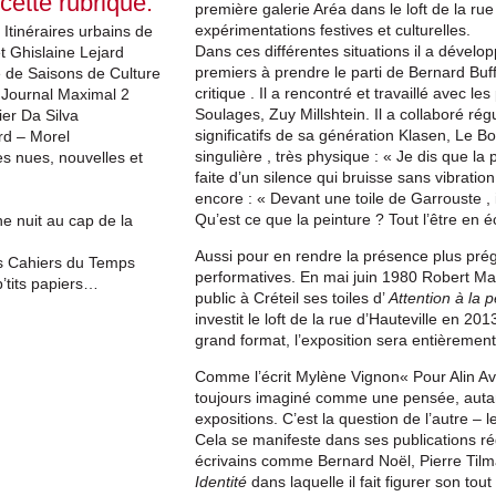
 cette rubrique:
première galerie Aréa dans le loft de la rue
expérimentations festives et culturelles.
 Itinéraires urbains de
Dans ces différentes situations il a développ
t Ghislaine Lejard
premiers à prendre le parti de Bernard Buf
re de Saisons de Culture
critique . Il a rencontré et travaillé avec 
 Journal Maximal 2
Soulages, Zuy Millshtein. Il a collaboré ré
er Da Silva
significatifs de sa génération Klasen, Le B
rd – Morel
singulière , très physique : « Je dis que la
s nues, nouvelles et
faite d’un silence qui bruisse sans vibration.
encore : « Devant une toile de Garrouste , i
Qu’est ce que la peinture ? Tout l’être en é
e nuit au cap de la
Aussi pour en rendre la présence plus prégn
s Cahiers du Temps
performatives. En mai juin 1980 Robert Ma
p’tits papiers…
public à Créteil ses toiles d’
Attention à la p
investit le loft de la rue d’Hauteville en 2
grand format, l’exposition sera entièrement
Comme l’écrit Mylène Vignon« Pour Alin Avil
toujours imaginé comme une pensée, autant
expositions. C’est la question de l’autre – l
Cela se manifeste dans ses publications rég
écrivains comme Bernard Noël, Pierre Tilm
Identité
dans laquelle il fait figurer son tout