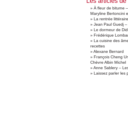
Les articles de
» À fleur de bitume –
Maryline Bertoncini e
» La rentrée littérai
» Jean Paul Guedj –
» Le dormeur de Didi
» Frédérique Lomba
» La cuisine des âme
recettes
» Alexane Bernard
» François Cheng Un
Chèvre Albin Michel
» Anne Sablery – Le
» Laissez parler les 