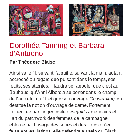
Dorothéa Tanning et Barbara
d’Antuono
Par Théodore Blaise
Ainsi va le fil, suivant l’aiguille, suivant la main, autant
accroché au regard que puisant dans le temps, ses
récits, ses attentes. Il faudra se rappeler que c’est au
Bauhaus, qu’Anni Albers a su porter dans le champ
de l’art celui du fil, et que son ouvrage
On weaving
en
destitue la notion d’ouvrage de dame. Fortement
influencée par l’ingéniosité des
quilts
américains et
l’art du patchwork des femmes de la campagne,
éblouie par l’usage des laines et des fibres qu’en
faisaient les latinos, elle défendra au sein du Black