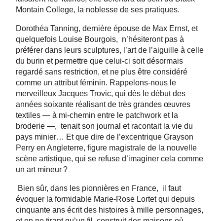
Montain College, la noblesse de ses pratiques.
Dorothéa Tanning, dernière épouse de Max Ernst, et
quelquefois Louise Bourgois,
n’hésiteront pas à
préférer dans leurs sculptures, l’art de l’aiguille à celle
du burin et permettre que celui-ci soit désormais
regardé sans restriction, et ne plus être considéré
comme un attribut féminin. Rappelons-nous le
merveilleux Jacques Trovic, qui dès le début des
années soixante réalisant de très grandes œuvres
textiles — à mi-chemin entre le patchwork et la
broderie —,
tenait son journal et racontait la vie du
pays minier… Et que dire de l’excentrique Grayson
Perry en Angleterre, figure magistrale de la nouvelle
scène artistique, qui se refuse d’imaginer cela comme
un art mineur ?
Bien sûr, dans les pionnières en France,
il faut
évoquer la formidable Marie-Rose Lortet qui depuis
cinquante ans écrit des histoires à mille personnages,
et en ne tirant qu’un fil, construit des maisons où