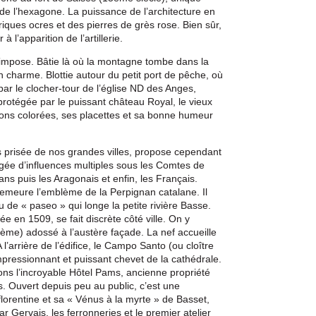
 de l’hexagone. La puissance de l’architecture en
iques ocres et des pierres de grès rose. Bien sûr,
 l’apparition de l’artillerie.
’impose. Bâtie là où la montagne tombe dans la
n charme. Blottie autour du petit port de pêche, où
ar le clocher-tour de l’église ND des Anges,
rotégée par le puissant château Royal, le vieux
isons colorées, ses placettes et sa bonne humeur
us prisée de nos grandes villes, propose cependant
orgée d’influences multiples sous les Comtes de
ans puis les Aragonais et enfin, les Français.
demeure l’emblème de la Perpignan catalane. Il
 de « paseo » qui longe la petite rivière Basse.
e en 1509, se fait discrète côté ville. On y
me) adossé à l’austère façade. La nef accueille
 l’arrière de l’édifice, le Campo Santo (ou cloître
mpressionnant et puissant chevet de la cathédrale.
ons l’incroyable Hôtel Pams, ancienne propriété
ens. Ouvert depuis peu au public, c’est une
florentine et sa « Vénus à la myrte » de Basset,
r Gervais, les ferronneries et le premier atelier