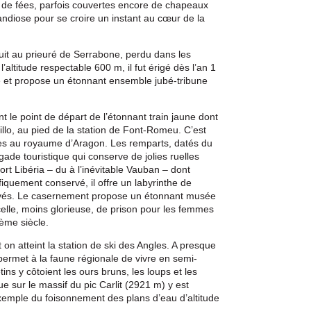
 de fées, parfois couvertes encore de chapeaux
ndiose pour se croire un instant au cœur de la
uit au prieuré de Serrabone, perdu dans les
altitude respectable 600 m, il fut érigé dès l’an 1
e et propose un étonnant ensemble jubé-tribune
t le point de départ de l’étonnant train jaune dont
eillo, au pied de la station de Font-Romeu. C’est
accès au royaume d’Aragon. Les remparts, datés du
ade touristique qui conserve de jolies ruelles
rt Libéria – du à l’inévitable Vauban – dont
ifiquement conservé, il offre un labyrinthe de
lavés. Le casernement propose un étonnant musée
celle, moins glorieuse, de prison pour les femmes
7ème siècle.
 on atteint la station de ski des Angles. A presque
permet à la faune régionale de vivre en semi-
tins y côtoient les ours bruns, les loups et les
ue sur le massif du pic Carlit (2921 m) y est
xemple du foisonnement des plans d’eau d’altitude