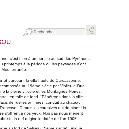
Rechercher :
GOU
onne, c’est bien à un périple au sud des Pyrénées
 au printemps à la période ou les paysages n’ont
la Méditerranée.
 et parcourir la ville haute de Carcassonne,
 recomposée au 19ème siècle par Viollet-le-Duc
ne la pleine viticole et les Montagnes-Noires,
ral, en toile de fond. ¨Pénétrons dans la ville
 lacis de ruelles animées, conduit au château
Trencavel. Depuis les coursives qui dominent la
asse s’offrent à nos yeux. Nos pas nous mènent
ubsiste la nef originelle datée de l’an 1006.
mène au fort de Salses (15ème siècle), unique