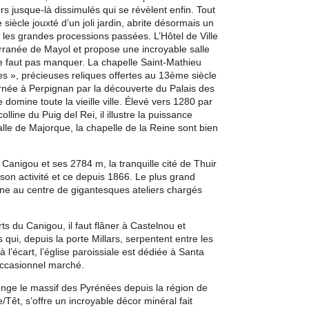
rs jusque-là dissimulés qui se révèlent enfin. Tout
siècle jouxté d’un joli jardin, abrite désormais un
re les grandes processions passées. L’Hôtel de Ville
rranée de Mayol et propose une incroyable salle
ne faut pas manquer. La chapelle Saint-Mathieu
es », précieuses reliques offertes au 13ème siècle
ournée à Perpignan par la découverte du Palais des
omine toute la vieille ville. Élevé vers 1280 par
line du Puig del Rei, il illustre la puissance
le de Majorque, la chapelle de la Reine sont bien
t Canigou et ses 2784 m, la tranquille cité de Thuir
son activité et ce depuis 1866. Le plus grand
ne au centre de gigantesques ateliers chargés
ts du Canigou, il faut flâner à Castelnou et
s qui, depuis la porte Millars, serpentent entre les
’écart, l’église paroissiale est dédiée à Santa
’occasionnel marché.
longe le massif des Pyrénées depuis la région de
Têt, s’offre un incroyable décor minéral fait