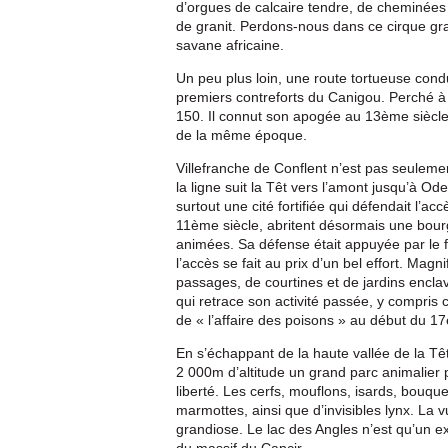
d’orgues de calcaire tendre, de cheminées
de granit. Perdons-nous dans ce cirque gra
savane africaine.
Un peu plus loin, une route tortueuse cond
premiers contreforts du Canigou. Perché à l’
150. Il connut son apogée au 13ème siècl
de la même époque.
Villefranche de Conflent n’est pas seulemen
la ligne suit la Têt vers l’amont jusqu’à Od
surtout une cité fortifiée qui défendait l’
11ème siècle, abritent désormais une bourg
animées. Sa défense était appuyée par le fo
l’accès se fait au prix d’un bel effort. Magn
passages, de courtines et de jardins enc
qui retrace son activité passée, y compris 
de « l’affaire des poisons » au début du 1
En s’échappant de la haute vallée de la Têt
2 000m d’altitude un grand parc animalier 
liberté. Les cerfs, mouflons, isards, bouque
marmottes, ainsi que d’invisibles lynx. La v
grandiose. Le lac des Angles n’est qu’un e
du massif du Capcir.