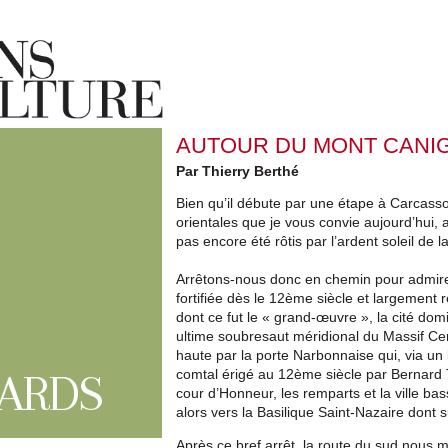
AUTOUR DU MONT CANI
Par Thierry Berthé
Bien qu’il débute par une étape à Carcass
orientales que je vous convie aujourd’hui,
pas encore été rôtis par l’ardent soleil de 
Arrêtons-nous donc en chemin pour admirer
fortifiée dès le 12ème siècle et largement
dont ce fut le « grand-œuvre », la cité domi
ultime soubresaut méridional du Massif Cent
haute par la porte Narbonnaise qui, via un
ARDS
comtal érigé au 12ème siècle par Bernard 
cour d’Honneur, les remparts et la ville b
alors vers la Basilique Saint-Nazaire dont s
Après ce bref arrêt, la route du sud nous 