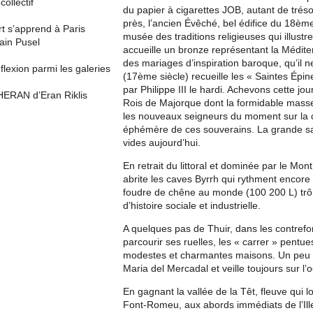
collectif
du papier à cigarettes JOB, autant de tréso
près, l’ancien Évêché, bel édifice du 18ème 
rt s’apprend à Paris
musée des traditions religieuses qui illust
ain Pusel
accueille un bronze représentant la Médite
des mariages d’inspiration baroque, qu’il 
flexion parmi les galeries
(17ème siècle) recueille les « Saintes Épin
par Philippe III le hardi. Achevons cette j
HERAN d’Eran Riklis
Rois de Majorque dont la formidable masse d
les nouveaux seigneurs du moment sur la col
éphémère de ces souverains. La grande sal
vides aujourd’hui.
En retrait du littoral et dominée par le Mon
abrite les caves Byrrh qui rythment encore 
foudre de chêne au monde (100 200 L) trô
d’histoire sociale et industrielle.
A quelques pas de Thuir, dans les contrefor
parcourir ses ruelles, les « carrer » pentue
modestes et charmantes maisons. Un peu à l
Maria del Mercadal et veille toujours sur l
En gagnant la vallée de la Têt, fleuve qui 
Font-Romeu, aux abords immédiats de l’Ille/