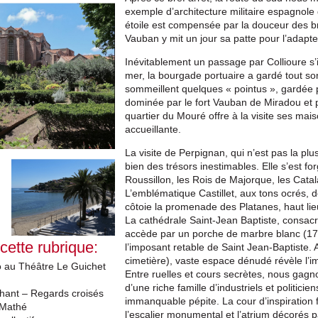
exemple d’architecture militaire espagnole
étoile est compensée par la douceur des br
Vauban y mit un jour sa patte pour l’adapter à
Inévitablement un passage par Collioure s
mer, la bourgade portuaire a gardé tout so
sommeillent quelques « pointus », gardée p
dominée par le fort Vauban de Miradou et p
quartier du Mouré offre à la visite ses ma
accueillante.
La visite de Perpignan, qui n’est pas la pl
bien des trésors inestimables. Elle s’est f
Roussillon, les Rois de Majorque, les Catal
L’emblématique Castillet, aux tons ocrés, 
côtoie la promenade des Platanes, haut lieu
La cathédrale Saint-Jean Baptiste, consacré
accède par un porche de marbre blanc (17è
 cette rubrique:
l’imposant retable de Saint Jean-Baptiste. A
cimetière), vaste espace dénudé révèle l’i
o au Théâtre Le Guichet
Entre ruelles et cours secrètes, nous gagn
d’une riche famille d’industriels et politici
hant – Regards croisés
immanquable pépite. La cour d’inspiration 
 Mathé
l’escalier monumental et l’atrium décorés pa