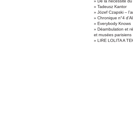
» De la nécessité du 
» Tadeusz Kantor
» Józef Czapski – l’a
» Chronique n°4 d’Al
» Everybody Knows
» Déambulation et ré
et musées parisiens
» LIRE LOLITA A TE