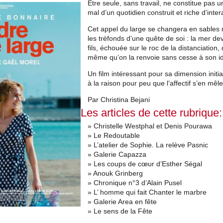
Etre seule, sans travail, ne constitue pas 
mal d’un quotidien construit et riche d’inte
Cet appel du large se changera en sables 
les tréfonds d’une quête de soi : la mer dev
fils, échouée sur le roc de la distanciation,
même qu’on la renvoie sans cesse à son ide
Un film intéressant pour sa dimension initi
à la raison pour peu que l’affectif s’en mêle
Par Christina Bejani
Les articles de cette rubrique:
» Christelle Westphal et Denis Pourawa
» Le Redoutable
» L’atelier de Sophie. La relève Pasnic
» Galerie Capazza
» Les coups de cœur d’Esther Ségal
» Anouk Grinberg
» Chronique n°3 d’Alain Pusel
» L’ homme qui fait Chanter le marbre
» Galerie Area en fête
» Le sens de la Fête