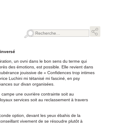
Rechercher :
 inversé
ration, un ovni dans le bon sens du terme qui
 près des émotions, est possible. Elle revient dans
’exubérance jouissive de « Confidences trop intimes
rice Luchini mi tétanisé mi fasciné, en psy
éances sur divan organisées.
ce campe une ouvrière contrainte soit au
loyaux services soit au reclassement à travers
econde option, devant les yeux ébahis de la
onseillant vivement de se résoudre plutôt à