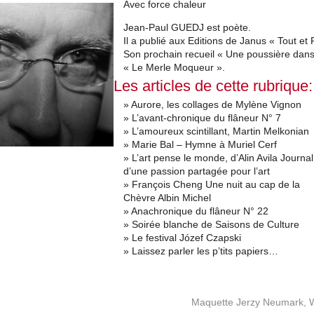
Avec force chaleur
Jean-Paul GUEDJ est poète.
Il a publié aux Editions de Janus « Tout et 
Son prochain recueil « Une poussière dans
« Le Merle Moqueur ».
Les articles de cette rubrique:
» Aurore, les collages de Mylène Vignon
» L’avant-chronique du flâneur N° 7
» L’amoureux scintillant, Martin Melkonian
» Marie Bal – Hymne à Muriel Cerf
» L’art pense le monde, d’Alin Avila Journal
d’une passion partagée pour l’art
» François Cheng Une nuit au cap de la
Chèvre Albin Michel
» Anachronique du flâneur N° 22
» Soirée blanche de Saisons de Culture
» Le festival Józef Czapski
» Laissez parler les p’tits papiers…
Maquette Jerzy Neumark, 