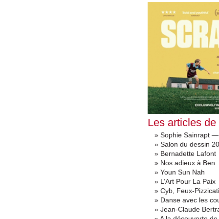
Les articles de
» Sophie Sainrapt — 
» Salon du dessin 2
» Bernadette Lafont
» Nos adieux à Ben
» Youn Sun Nah
» L’Art Pour La Paix
» Cyb, Feux-Pizzicat
» Danse avec les co
» Jean-Claude Bertr
» A la découverte de 