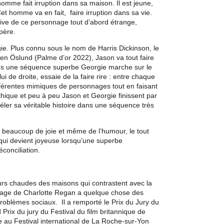
 homme fait irruption dans sa maison. Il est jeune,
et homme va en fait, faire irruption dans sa vie.
sive de ce personnage tout d’abord étrange,
 père.
gie. Plus connu sous le nom de Harris Dickinson, le
en Öslund (Palme d’or 2022), Jason va tout faire
ans une séquence superbe Georgie marche sur le
ui de droite, essaie de la faire rire : entre chaque
fférentes mimiques de personnages tout en faisant
thique et peu à peu Jason et Georgie finissent par
révéler sa véritable histoire dans une séquence très
beaucoup de joie et même de l’humour, le tout
qui devient joyeuse lorsqu’une superbe
éconciliation.
leurs chaudes des maisons qui contrastent avec la
trage de Charlotte Regan a quelque chose des
problèmes sociaux. Il a remporté le Prix du Jury du
Prix du jury du Festival du film britannique de
lle au Festival international de La Roche-sur-Yon