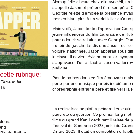
Alors qu’elle discute chez elle avec Ali, un
s’appelle Jason et prétend être son père. C
Georgie rejette d’emblée la présence inva
ressemblant plus à un serial killer qu’à un
Mais voilà, Jason tente d’apprivoiser Geor
jeune influenceur du film
Sans filtre
de Rub
pour adoucir sa relation avec Georgie. D
trottoir de gauche tandis que Jason, sur cel
voiture stationnée, Jason apparaît sous di
le clown. Il devient évidemment fort sympa
s’apprivoiser l’un et l’autre. Jason va lui 
pudique.
 cette rubrique:
Pas de pathos dans ce film émouvant mais 
Terre et feu
porté par une musique parfois inquiétante 
015
chorégraphie entraîne père et fille vers la r
La réalisatrice se plaît à peindre les cou
pauvreté du quartier. Ce premier long mé
i
films du grand Ken Loach tant il relate de 
uleurs
Festival de Sundance 2023, celui du Grand 
and
Dinard 2023. Il était en compétition officie
l’Ile de Bréhat