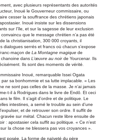
ement, avec plusieurs représentants des autorités
aducteur, Inoué le Gouverneur commissaire, ou
ire cesser la souffrance des chrétiens japonais
c apostasier. Inoué insiste sur les dissensions
ts sur l’île, et sur la sagesse de leur exclusion
it convaincu que le message chrétien n’a pas été
de la christianisation, 300 000 croyants, il
Ces dialogues serrés et francs où chacun s’expose
u franc-maçon de
La
Montagne magiqu
e
de
u chanoine dans
L’œuvre au noir
de Yourcenar. Ils
précisément. Ils sont des moments de vérité.
ommissaire Inoué, remarquable Issei Ogata
e par sa bonhommie et sa lutte implacable. « Les
sme ne sont pas celles de la masse. Je n’ai jamais
rme-t-il à Rodrigues dans le livre de Endô. Et ceci
ns le film. Il s’agit d’ordre et de politique. Le
lles intestines, a semé le trouble au sein d’une
’expulser, et de retrouver son ordre. Il suffit de
 gravée sur métal. Chacun reste libre ensuite de
r : apostasier cela suffit au politique. « Ce n’est
 sur la chose ne blessera pas vos croyances ».
 est posée. La forme de naïveté du père