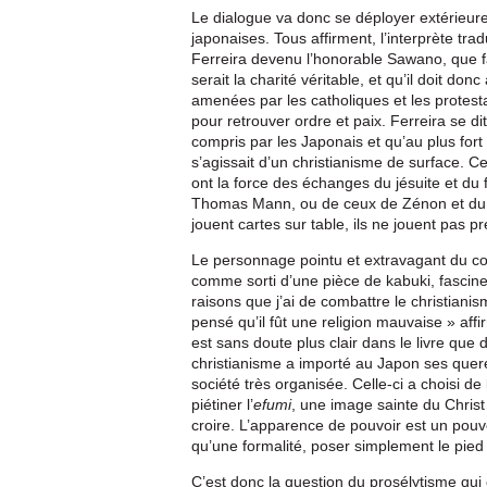
Le dialogue va donc se déployer extérieur
japonaises. Tous affirment, l’interprète tr
Ferreira devenu l’honorable Sawano, que fa
serait la charité véritable, et qu’il doit don
amenées par les catholiques et les protestan
pour retrouver ordre et paix. Ferreira se d
compris par les Japonais et qu’au plus fort 
s’agissait d’un christianisme de surface. 
ont la force des échanges du jésuite et d
Thomas Mann, ou de ceux de Zénon et d
jouent cartes sur table, ils ne jouent pas 
Le personnage pointu et extravagant du c
comme sorti d’une pièce de kabuki, fascin
raisons que j’ai de combattre le christiani
pensé qu’il fût une religion mauvaise » affi
est sans doute plus clair dans le livre que da
christianisme a importé au Japon ses quere
société très organisée. Celle-ci a choisi de l
piétiner l’
efumi
, une image sainte du Christ
croire. L’apparence de pouvoir est un pouvoi
qu’une formalité, poser simplement le pied
C’est donc la question du prosélytisme qui