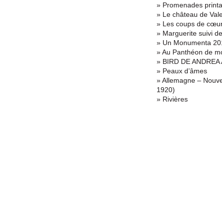
» Promenades printa
» Le château de Val
» Les coups de cœur
» Marguerite suivi d
» Un Monumenta 201
» Au Panthéon de m
» BIRD DE ANDREA
» Peaux d’âmes
» Allemagne – Nouvel
1920)
» Rivières