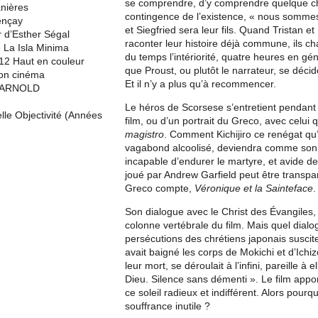
se comprendre, d’y comprendre quelque cho
nières
contingence de l’existence, « nous sommes 
ençay
et Siegfried sera leur fils. Quand Tristan et
 d’Esther Ségal
raconter leur histoire déjà commune, ils ch
e La Isla Minima
du temps l’intériorité, quatre heures en g
2 Haut en couleur
que Proust, ou plutôt le narrateur, se décide
on cinéma
Et il n’y a plus qu’à recommencer.
 ARNOLD
Le héros de Scorsese s’entretient pendant t
le Objectivité (Années
film, ou d’un portrait du Greco, avec celui 
magistro
. Comment Kichijiro ce renégat qu’
vagabond alcoolisé, deviendra comme son d
incapable d’endurer le martyre, et avide de 
joué par Andrew Garfield peut être transpare
Greco compte,
Véronique et la Sainte
face
.
Son dialogue avec le Christ des Évangiles, 
colonne vertébrale du film. Mais quel dia
persécutions des chrétiens japonais suscit
avait baigné les corps de Mokichi et d’Ichiz
leur mort, se déroulait à l’infini, pareille à
Dieu. Silence sans démenti ». Le film appo
ce soleil radieux et indifférent. Alors pour
souffrance inutile ?