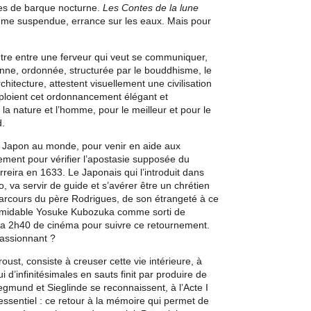
ques de barque nocturne.
Les Contes de la lune
ume suspendue, errance sur les eaux. Mais pour
re entre une ferveur qui veut se communiquer,
cienne, ordonnée, structurée par le bouddhisme, le
chitecture, attestent visuellement une civilisation
ploient cet ordonnancement élégant et
 la nature et l’homme, pour le meilleur et pour le
d.
u Japon au monde, pour venir en aide aux
ment pour vérifier l’apostasie supposée du
rreira en 1633. Le Japonais qui l’introduit dans
, va servir de guide et s’avérer être un chrétien
le parcours du père Rodrigues, de son étrangeté à ce
ormidable Yosuke Kubozuka comme sorti de
dra 2h40 de cinéma pour suivre ce retournement.
passionnant ?
oust, consiste à creuser cette vie intérieure, à
ui d’infinitésimales en sauts finit par produire de
mund et Sieglinde se reconnaissent, à l’Acte I
l’essentiel : ce retour à la mémoire qui permet de