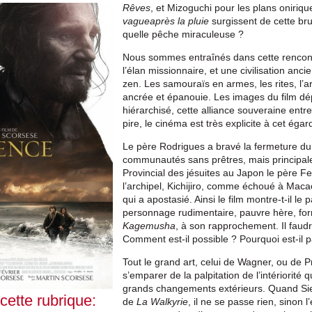
Rêves
, et Mizoguchi pour les plans oniri
vague
après la pluie
surgissent de cette br
quelle pêche miraculeuse ?
Nous sommes entraînés dans cette rencont
l’élan missionnaire, et une civilisation an
zen. Les samouraïs en armes, les rites, l’ar
ancrée et épanouie. Les images du film dé
hiérarchisé, cette alliance souveraine entre
pire, le cinéma est très explicite à cet égar
Le père Rodrigues a bravé la fermeture d
communautés sans prêtres, mais principale
Provincial des jésuites au Japon le père Fe
l’archipel, Kichijiro, comme échoué à Macao
qui a apostasié. Ainsi le film montre-t-il 
personnage rudimentaire, pauvre hère, f
Kagemusha
, à son rapprochement. Il fau
Comment est-il possible ? Pourquoi est-il 
Tout le grand art, celui de Wagner, ou de Pr
s’emparer de la palpitation de l’intériorité q
grands changements extérieurs. Quand Sieg
 cette rubrique:
de
La Walkyrie
, il ne se passe rien, sinon 