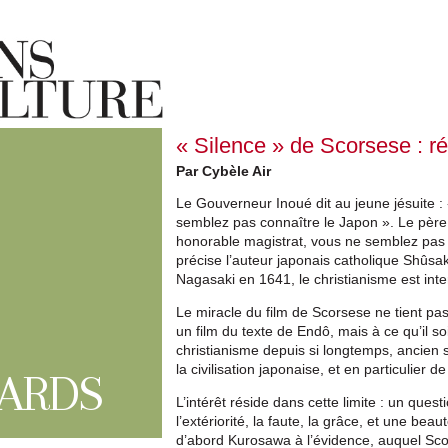
« Silence » de Scorsese : r
Par Cybèle Air
Le Gouverneur Inoué dit au jeune jésuite :
semblez pas connaître le Japon ». Le père
honorable magistrat, vous ne semblez pas c
précise l’auteur japonais catholique Shûsa
Nagasaki en 1641, le christianisme est inte
Le miracle du film de Scorsese ne tient pas
un film du texte de Endô, mais à ce qu’il so
christianisme depuis si longtemps, ancien 
la civilisation japonaise, et en particulier 
ARDS
L’intérêt réside dans cette limite : un questi
l’extériorité, la faute, la grâce, et une bea
d’abord Kurosawa à l’évidence, auquel Sc