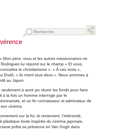
Rechercher :
évérence
 « Mon père, vous et les autres missionnaires ne
 Rodrigues lui répond sur le champ « Et vous,
onnaître le christianisme ». « À ces mots »,
ku Endô, « ils rirent tous deux ». Nous sommes à
rdit au Japon.
 seulement à avoir pu réunir les fonds pour faire
it à la fois un homme interrogé par le
séminariste, et un fin connaisseur et admirateur de
de son cinéma.
onnement sur la foi, le reniement, l’intériorité,
uté plastique toute inspirée du cinéma japonais,
orsese prêta sa présence en Van Gogh dans