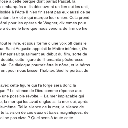
se à cette barque dont parlait Pascal, la
embarqués ». Ils découvrent un lien qui les unit,
 Isolde à l’Acte II n’en finissent pas eux aussi de se
antent le « et » qui marque leur union. Cela prend
énéral pour les opéras de Wagner, dix tomes pour
 à écrire le livre que nous venons de finir de lire.
out le livre, et sous forme d’une voix off dans le
que Saint Augustin appelait le Maître intérieur,
De
il méprisait quasiment au début du film, sorte de
ouble, cette figure de l’humanité pécheresse,
vie. Ce dialogue pourrait être le nôtre, et le héros
nt pour nous laisser l’habiter. Seul le portrait du
avec cette figure qui l’a forgé sera donc la
logue ? Le silence de Dieu comme réponse aux
e une possible révolte. « La mer implacable qui
o, la mer qui les avait engloutis, la mer qui, après
 elle-même. Tel le silence de la mer, le silence de
rte la vision de ces eaux et baies magnifiques, de
quoi ne pas vivre ? Quel sens à toute cette