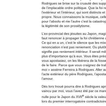
Rodrigues se brise sur la cruauté des supp
de l’implacable ordre politique. Que la foi re
l’extérieur et l’intérieur, qui sont distincts
propre. Nous connaissons la musique, cell
pour l’absolu et nie l’autre c’est la catas
la légitimité de son prosélytisme.
L’ex-provincial des jésuites au Japon, magi
faut renoncer à propager la foi chrétienne 
Ce qui en a un, c’est le silence que les m
renonciation n’est pas reniement. Ou plutôt
signifie pas reniement intérieur. Il serait
plus d’importance qu’à eux. Vous êtes préo
vous apostasiez, on les libérera de la foss
de le faire. Parce que vous craignez de trah
moi » assène Ferreira à Rodrigues. Aller a
l’acte extérieur du père Rodrigues, l’apostas
l’amour.
Dès lors Inoué pourra dire à Rodrigues ap
vaincu par moi, vous l’avez été par ce mar
e
nulle pour le Japon du XVII
siècle la valeu
lors du premier interrogatoire contradictoire