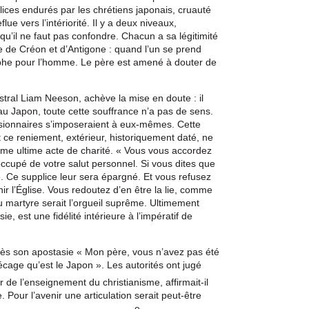
lices endurés par les chrétiens japonais, cruauté
flue vers l’intériorité. Il y a deux niveaux,
 et qu’il ne faut pas confondre. Chacun a sa légitimité
e de Créon et d’Antigone : quand l’un se prend
trophe pour l’homme. Le père est amené à douter de
stral Liam Neeson, achève la mise en doute : il
au Japon, toute cette souffrance n’a pas de sens.
issionnaires s’imposeraient à eux-mêmes. Cette
 ce reniement, extérieur, historiquement daté, ne
 même ultime acte de charité. « Vous vous accordez
ccupé de votre salut personnel. Si vous dites que
e. Ce supplice leur sera épargné. Et vous refusez
ir l’Église. Vous redoutez d’en être la lie, comme
u martyre serait l’orgueil suprême. Ultimement
ie, est une fidélité intérieure à l’impératif de
rès son apostasie « Mon père, vous n’avez pas été
écage qu’est le Japon ». Les autorités ont jugé
r de l’enseignement du christianisme, affirmait-il
. Pour l’avenir une articulation serait peut-être
e