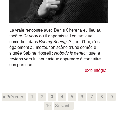
La vraie rencontre avec Denis Cherer a eu lieu au
théâtre
Daunou
où il apparaissait en tant que
comédien dans
Boeing Boeing
. Aujourd’hui, c’est
également au metteur en scène d’une comédie
signée Sabine Hogrell :
Nobody is perfect
, que je
reviens vers lui pour mieux apprendre à connaître
son parcours.
Texte intégral
« Précédent
1
2
3
4
5
6
7
8
9
10
Suivant »