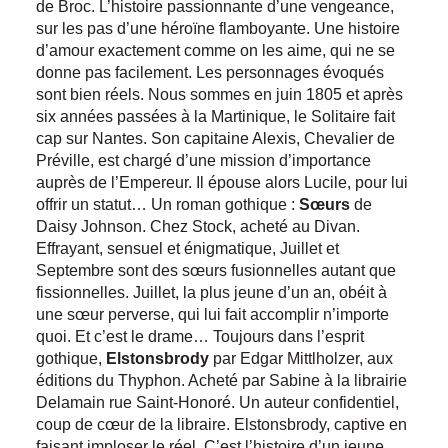
de Broc. L’histoire passionnante d’une vengeance,
sur les pas d’une héroïne flamboyante. Une histoire
d’amour exactement comme on les aime, qui ne se
donne pas facilement. Les personnages évoqués
sont bien réels. Nous sommes en juin 1805 et après
six années passées à la Martinique, le Solitaire fait
cap sur Nantes. Son capitaine Alexis, Chevalier de
Préville, est chargé d’une mission d’importance
auprès de l’Empereur. Il épouse alors Lucile, pour lui
offrir un statut… Un roman gothique :
Sœurs
de
Daisy Johnson. Chez Stock, acheté au Divan.
Effrayant, sensuel et énigmatique, Juillet et
Septembre sont des sœurs fusionnelles autant que
fissionnelles. Juillet, la plus jeune d’un an, obéit à
une sœur perverse, qui lui fait accomplir n’importe
quoi. Et c’est le drame… Toujours dans l’esprit
gothique,
Elstonsbrody
par Edgar Mittlholzer, aux
éditions du Thyphon. Acheté par Sabine à la librairie
Delamain rue Saint-Honoré. Un auteur confidentiel,
coup de cœur de la libraire. Elstonsbrody, captive en
faisant imploser le réel. C’est l’histoire d’un jeune