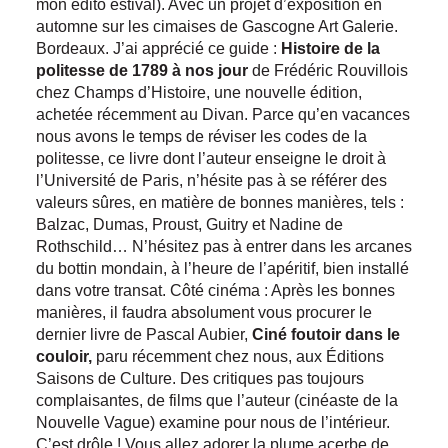
mon édito estival). Avec un projet d’exposition en
automne sur les cimaises de Gascogne Art Galerie.
Bordeaux. J’ai apprécié ce guide :
Histoire de la
politesse de 1789 à nos jour
de Frédéric Rouvillois
chez Champs d’Histoire, une nouvelle édition,
achetée récemment au Divan. Parce qu’en vacances
nous avons le temps de réviser les codes de la
politesse, ce livre dont l’auteur enseigne le droit à
l’Université de Paris, n’hésite pas à se référer des
valeurs sûres, en matière de bonnes manières, tels :
Balzac, Dumas, Proust, Guitry et Nadine de
Rothschild… N’hésitez pas à entrer dans les arcanes
du bottin mondain, à l’heure de l’apéritif, bien installé
dans votre transat. Côté cinéma : Après les bonnes
manières, il faudra absolument vous procurer le
dernier livre de Pascal Aubier,
Ciné foutoir dans le
couloir,
paru récemment chez nous, aux Éditions
Saisons de Culture. Des critiques pas toujours
complaisantes, de films que l’auteur (cinéaste de la
Nouvelle Vague) examine pour nous de l’intérieur.
C’est drôle ! Vous allez adorer la plume acerbe de