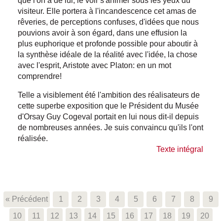
que l'on a de lui, le voir s'animer sous les yeux du
visiteur. Elle portera à l'incandescence cet amas de
rêveries, de perceptions confuses, d'idées que nous
pouvions avoir à son égard, dans une effusion la
plus euphorique et profonde possible pour aboutir à
la synthèse idéale de la réalité avec l'idée, la chose
avec l'esprit, Aristote avec Platon: en un mot
comprendre!
Telle a visiblement été l'ambition des réalisateurs de
cette superbe exposition que le Président du Musée
d'Orsay Guy Cogeval portait en lui nous dit-il depuis
de nombreuses années. Je suis convaincu qu'ils l'ont
réalisée.
Texte intégral
« Précédent
1
2
3
4
5
6
7
8
9
10
11
12
13
14
15
16
17
18
19
20