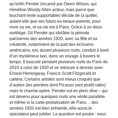
qu’enfin Pender (incarné par Owen Wilson, qui
mimétise Woody Allen acteur, mais parce que
touchant reste supportable) décide de la quitter,
autant elle que ses futurs-ex-beaux-parents, pour
vivre sa vie, et sa vie est à Paris. Grâce à un doux
sortilège, Gil Pender qui idolâtre la période
parisienne des années 1920, avec sa fête et sa
créativité, notamment de la part des écrivains
américains, est, durant plusieurs nuits, conduit à bord
d’un mystérieux taxi, dans un voyage à travers le
temps. Il bascule pendant plusieurs nuits du Paris de
2010 à celui de 1920 et se retrouve à deviser avec
Ernest Hemingway, Francis Scott Fitzgerald et
cætera. Certains artistes sont mieux croqués que
d’autres (les peintres dont Picasso sont plutôt ratés)
mais le charme opère. Pender est en plein rêve – qui
est devenu pour quelques nuits une vérité parallèle
et même si la carte-postalisation de Paris… des
années 1920 est bien présente, elle-aussi,le
spectateur peut jubiler. La question est posée : nous