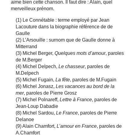
aime bien cette chanson. Il faut dire : Alain, quel
merveilleux prénom.
(1) Le Connétable : terme employé par Jean
Lacouture dans la biographie référence de de
Gaulle
(2) L’Arsouille : surnom que de Gaulle donne à
Mitterrand
(3) Michel Berger,
Quelques mots d’amour
, paroles
de M.Berger
(4) Michel Delpech,
Le chasseur
, paroles de
M.Delpech
(5) Michel Fugain,
La fête
, paroles de M.Fugain
(6) Michel Jonasz,
Les vacances au bord de la
mer
, paroles de Pierre Grosz
(7) Michel Polnareff,
Lettre à France
, paroles de
Jean-Loup Dabadie
(8) Michel Sardou,
Le France
, paroles de Pierre
Delanoe
(9) Alain Chamfort,
L’amour en France
, paroles de
A.Chamfort