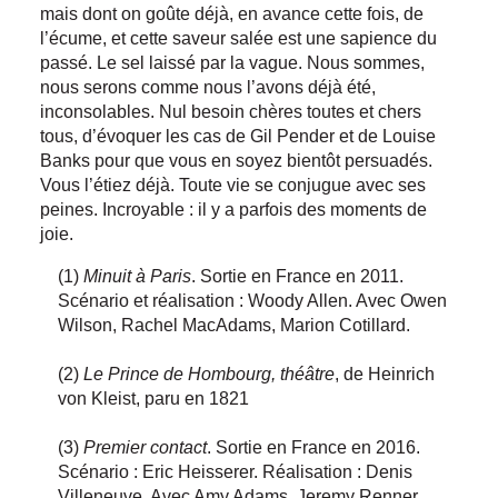
mais dont on goûte déjà, en avance cette fois, de
l’écume, et cette saveur salée est une sapience du
passé. Le sel laissé par la vague. Nous sommes,
nous serons comme nous l’avons déjà été,
inconsolables. Nul besoin chères toutes et chers
tous, d’évoquer les cas de Gil Pender et de Louise
Banks pour que vous en soyez bientôt persuadés.
Vous l’étiez déjà. Toute vie se conjugue avec ses
peines. Incroyable : il y a parfois des moments de
joie.
(1)
Minuit à Paris
. Sortie en France en 2011.
Scénario et réalisation : Woody Allen. Avec Owen
Wilson, Rachel MacAdams, Marion Cotillard.
(2)
Le Prince de Hombourg, théâtre
, de Heinrich
von Kleist, paru en 1821
(3)
Premier contact
. Sortie en France en 2016.
Scénario : Eric Heisserer. Réalisation : Denis
Villeneuve. Avec Amy Adams, Jeremy Renner,