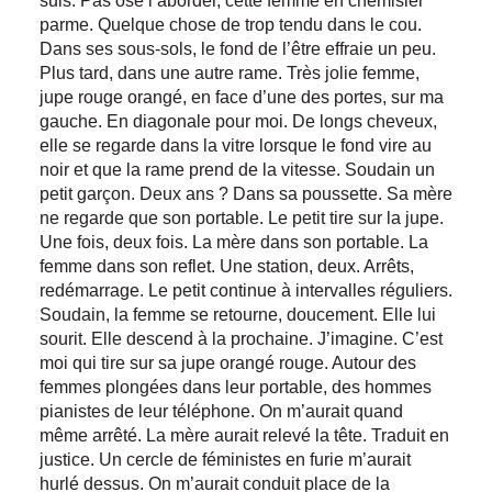
suis. Pas osé l’aborder, cette femme en chemisier
parme. Quelque chose de trop tendu dans le cou.
Dans ses sous-sols, le fond de l’être effraie un peu.
Plus tard, dans une autre rame. Très jolie femme,
jupe rouge orangé, en face d’une des portes, sur ma
gauche. En diagonale pour moi. De longs cheveux,
elle se regarde dans la vitre lorsque le fond vire au
noir et que la rame prend de la vitesse. Soudain un
petit garçon. Deux ans ? Dans sa poussette. Sa mère
ne regarde que son portable. Le petit tire sur la jupe.
Une fois, deux fois. La mère dans son portable. La
femme dans son reflet. Une station, deux. Arrêts,
redémarrage. Le petit continue à intervalles réguliers.
Soudain, la femme se retourne, doucement. Elle lui
sourit. Elle descend à la prochaine. J’imagine. C’est
moi qui tire sur sa jupe orangé rouge. Autour des
femmes plongées dans leur portable, des hommes
pianistes de leur téléphone. On m’aurait quand
même arrêté. La mère aurait relevé la tête. Traduit en
justice. Un cercle de féministes en furie m’aurait
hurlé dessus. On m’aurait conduit place de la