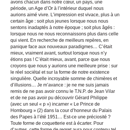
avons chacun dans notre cœur, un pays, une
période, un Age d’Or à l’intérieur duquel nous
aurions aimé vivre. L’impression est vivace, plus à un
certain âge : soit plus jeunes lorsque nous nous
sentons inadaptés à notre époque ; soit plus âgés :
lorsque nous ne nous reconnaissons plus dans celle
qui vient. En recherche de meilleurs repères, en
panique face aux nouveaux paradigmes… C’était
mieux, vraiment avant, surtout lorsque nous n’y
étions pas ! C’était mieux, avant, parce que nous
croyons que nous y aurions une meilleure prise : sur
le réel sociétal et sur la forme de notre existence
singulière. Quelle incroyable somme de chimères et
d’illusions… Je m’avance : je ne me suis jamais
remis de ne pas avoir connu le T.N.P. de Jean Vilar
et de ne pas avoir pu découvrir Gérard Philippe
(avec un seul « p ») incarner « Le Prince de
Hombourg » (2) dans la cour d’honneur du Palais
des Papes à l’été 1951… Est-ce une préciosité ?
Toute forme de coquetterie est à écarter. Pour
d’autres, cette forme de regret aura pour contenu tel