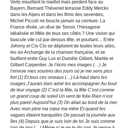
Verts mouillent le maillot mais perdent face au
Bayern, Bernard Thévenet terrasse Eddy Merckx
dans les Alpes et dans les films des seventies,
Michel Piccoli ne boucle jamais sa ceinture. La
France rêvée, un rêve de Terroir, l’Hexagone
idéalisée et liftée de tous ses côtés ? Une vision qui
bascule vite cul par-dessus tête, et pourtant… Entre
Johnny et Clo Clo se déploient de toutes leurs ailes,
les six Archange de la chanson française, et se
faufilent entre Guy Lux et Danièle Gilbert, Maritie et
Gilbert Carpentier.
Je t’écris mes images (…)
Je
t’envoie mes sourires des jours où je me sens plus
fort (1)
Et tous ces oiseaux (…)
Là-haut dans les
nuages
J’aurais bien aimé les accompagner
Au bout
de leur voyage (2)
C’est la fête, la fête
C’est comme
un grand coup de soleil
Un vent de folie
Rien n’est
plus pareil
Aujourd’hui (3)
On allait au bord de la mer
Avec mon père ma sœur ma mère
Et quand les
vagues étaient tranquilles
On passait la journée aux
îles (4)
Depuis que je suis loin de toi
Je suis comme
loin de moi (…)
Même si je ne le dis pas
Je pense à