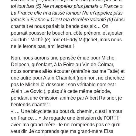
toi tout bas (5)
Ne m’appelez plus jamais « France »
La France elle m’a laissé tomber
Ne m’appelez plus
jamais « France »
C’est ma dernière volonté (6)
Ainsi
chantait et nous parlait la bande des six… On
pourrait pousser le bouchon, côté prénom, et ajouter
au club : Michèl(e) Torr et Eddy Mi(t)chel, mais nous
ne le ferons pas, ami lecteur !
Non, nous aurons une pensée émue pour Michel
Delpech, qu’enfant, à la Foire au Vin de Colmar,
nous sommes allés écouter (entraîné par ma Tatie) et
une autre pour Alain Chamfort (non non, ne cherchez
pas le Michel là-dessous : son véritable nom est :
Alain Le Govic ), puisqu’à cette même période,
pendant une émission animée par Albert Raisner, je
l’entends chanter :
« … Une bicyclette au bout du chemin, c’est l’amour
en France… » Je regarde une émission de l’ORTF
avec ma grand-mère. Je ne comprends pas ce qu’il
veut dir. Je comprends que ma grand-mère Elsa