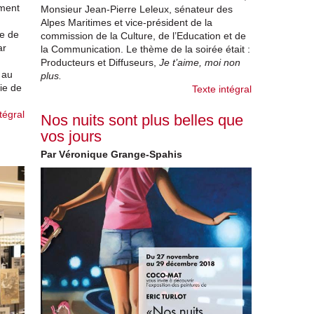
ement
Monsieur Jean-Pierre Leleux, sénateur des
Alpes Maritimes et vice-président de la
ie de
commission de la Culture, de l’Education et de
ar
la Communication. Le thème de la soirée était :
Producteurs et Diffuseurs,
Je t’aime, moi non
 au
plus.
ie de
Texte intégral
tégral
Nos nuits sont plus belles que
vos jours
Par Véronique Grange-Spahis