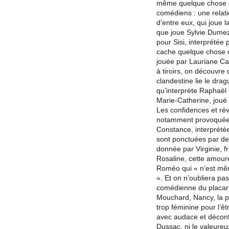
même quelque chose à
comédiens : une relatio
d’entre eux, qui joue l
que joue Sylvie Dumez
pour Sisi, interprétée p
cache quelque chose de
jouée par Lauriane Ca
à tiroirs, on découvre 
clandestine lie le drag
qu’interprète Raphaë
Marie-Catherine, joué
Les confidences et rév
notamment provoquées 
Constance, interprété
sont ponctuées par de
donnée par Virginie, f
Rosaline, cette amour
Roméo qui « n’est m
». Et on n’oubliera pas 
comédienne du placar
Mouchard, Nancy, la 
trop féminine pour l’ê
avec audace et décont
Dussac, ni le valeure