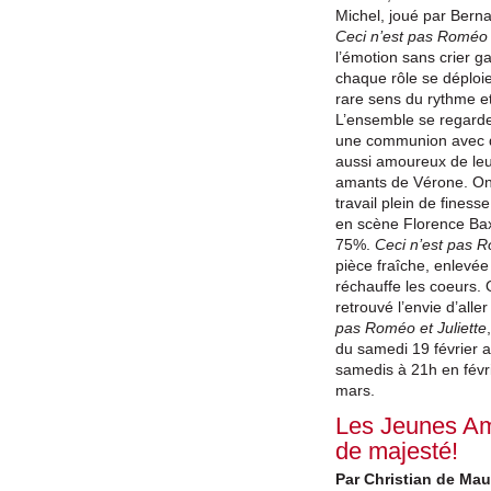
Michel, joué par Berna
Ceci n’est pas Roméo e
l’émotion sans crier g
chaque rôle se déploi
rare sens du rythme et
L’ensemble se regarde
une communion avec 
aussi amoureux de leur
amants de Vérone. On 
travail plein de finess
en scène Florence Bax
75%.
Ceci n’est pas R
pièce fraîche, enlevée 
réchauffe les coeurs. 
retrouvé l’envie d’alle
pas Roméo et Juliette
du samedi 19 février a
samedis à 21h en févri
mars.
Les Jeunes Am
de majesté!
Par Christian de Ma