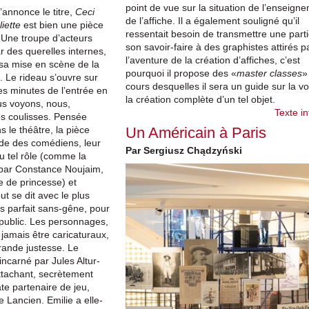
point de vue sur la situation de l’enseign
annonce le titre,
Ceci
de l’affiche. Il a également souligné qu’il
iette
est bien une pièce
ressentait besoin de transmettre une part
 Une troupe d’acteurs
son savoir-faire à des graphistes attirés p
 des querelles internes,
l’aventure de la création d’affiches, c’est
sa mise en scène de la
pourquoi il propose des «
master classes
»
 Le rideau s’ouvre sur
cours desquelles il sera un guide sur la vo
es minutes de l’entrée en
la création complète d’un tel objet.
us voyons, nous,
Texte in
es coulisses. Pensée
Un Américain à Paris
 le théâtre, la pièce
ude des comédiens, leur
Par Sergiusz Chądzyński
 ou tel rôle (comme la
 par Constance Noujaim,
 de princesse) et
t se dit avec le plus
s parfait sans-gêne, pour
 public. Les personnages,
 jamais être caricaturaux,
rande justesse. Le
ncarné par Jules Altur-
ttachant, secrètement
te partenaire de jeu,
e Lancien. Emilie a elle-