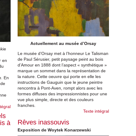
Actuellement au musée d’Orsay
kie
Le musée d’Orsay met à l’honneur Le Talisman
de Paul Sérusier, petit paysage peint au bois
r en
d’Amour en 1888 dont l’aspect « synthétique »
du
marque un sommet dans la représentation de
la nature. Cette oeuvre qui porte en elle les
e. En
instructions de Gauguin que le jeune peintre
 de
rencontra à Pont-Aven, rompt alors avec les
formes diffuses des impressionnistes pour une
omne
vue plus simple, directe et des couleurs
franches.
tégral
Texte intégral
ls
Rêves inassouvis
is à
Exposition de Woytek Konarzewski