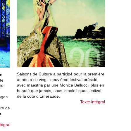
Saisons de Culture a participé pour la première
un
année à ce vingt- neuvième festival présidé
te
avec maestria par une Monica Bellucci, plus en
tre
beauté que jamais, sous le soleil quasi estival
de la côte d’Emeraude.
sages
Texte intégral
ire de
r
tégral