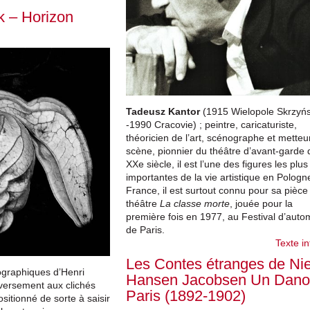
k – Horizon
Tadeusz Kantor
(1915 Wielopole Skrzyńs
-1990 Cracovie) ; peintre, caricaturiste,
théoricien de l’art, scénographe et metteu
scène, pionnier du théâtre d’avant-garde 
XXe siècle, il est l’une des figures les plus
importantes de la vie artistique en Pologn
France, il est surtout connu pour sa pièce
théâtre
La classe morte
, jouée pour la
première fois en 1977, au Festival d’aut
de Paris.
Texte in
Les Contes étranges de Nie
ographiques d’Henri
Hansen Jacobsen Un Dano
nversement aux clichés
Paris (1892-1902)
positionné de sorte à saisir