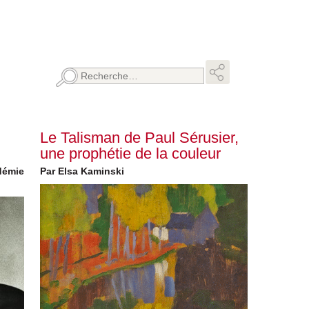
Rechercher :
Le Talisman de Paul Sérusier,
une prophétie de la couleur
démie
Par Elsa Kaminski