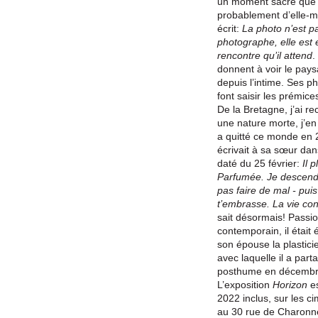
un moment sacré que l
probablement d’elle-
écrit:
La photo n’est pa
photographe, elle est
rencontre qu’il attend
.
donnent à voir le paysa
depuis l’intime. Ses 
font saisir les prémice
De la Bretagne, j’ai re
une nature morte, j’en
a quitté ce monde en 20
écrivait à sa sœur dan
daté du 25 février:
Il p
Parfumée. Je descends
pas faire de mal - puis
t’embrasse. La vie co
sait désormais! Passio
contemporain, il était
son épouse la plastici
avec laquelle il a part
posthume en décembr
L’exposition
Horizon
es
2022 inclus, sur les c
au 30 rue de Charonn