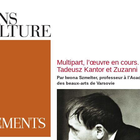
Multipart, l’œuvre en cours.
Tadeusz Kantor et Zuzanni
Par Iwona Szmelter, professeur à l’Aca
des beaux-arts de Varsovie
EMENTS