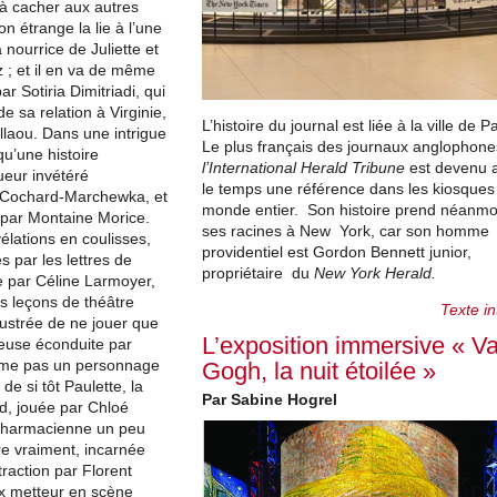
 cacher aux autres
n étrange la lie à l’une
a nourrice de Juliette et
 ; et il en va de même
ar Sotiria Dimitriadi, qui
 sa relation à Virginie,
L’histoire du journal est liée à la ville de Pa
llaou. Dans une intrigue
Le plus français des journaux anglophone
qu’une histoire
l’International Herald Tribune
est devenu 
ueur invétéré
le temps une référence dans les kiosques
l Cochard-Marchewka, et
monde entier. Son histoire prend néanmo
 par Montaine Morice.
ses racines à New York, car son homme
élations en coulisses,
providentiel est Gordon Bennett junior,
par les lettres de
propriétaire du
New York Herald.
e par Céline Larmoyer,
s leçons de théâtre
Texte in
rustrée de ne jouer que
L’exposition immersive « V
euse éconduite par
ême pas un personnage
Gogh, la nuit étoilée »
de si tôt Paulette, la
Par Sabine Hogrel
d, jouée par Chloé
pharmacienne un peu
tre vraiment, incarnée
raction par Florent
ux metteur en scène