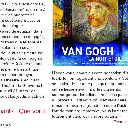
rd Guinio. Pièce chorale,
t Juliette
mène du rire à
are : les nuances de
ent subtilement avec un
 du dialogue.
 avec délectation, dans
des comédiens engagés,
s rôles que le sont les
saluera en cela le
e de l’autrice et metteuse
ley et de la compagnie
oméo et Juliette
est une
et pleine d’esprit, qui
N’avez-vous jamais eu cette sensation d’
On en sort en ayant
tourbillon en regardant une peinture ? Cet
r au théâtre.
Ceci n’est
sensation de ne faire plus qu’un quand vo
, Théâtre du Gouvernail,
œil se laisse envahir par les pigments,
u jeudi 31 mars, les
submerger par les sillons ; multiples pas
er et les jeudis à 21h en
du pinceau. Et si vous pouviez vivre cette
rencontre avec les grands noms de l’histo
ants : Que voici
l’art de manière immersive, vous immerge
totalement dans leur univers pictural ?
Texte in
ussion