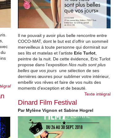
ris.
Il ne pouvait y avoir plus belle rencontre entre
s,
COCO-MAT, dont le but est d’offrir un sommeil
avec
merveilleux à toute personne qui dormirait sur
 du
ses lits et matelas et l’artiste
Eric Turlot
,
ins
peintre de la nuit. De cette évidence, Eric Turlot
propose dans l’exposition
Nos nuits sont plus
belles que vos jours
une sélection de ses
dernières œuvres pour sublimer votre intérieur,
embellir vos rêves et faire de vos nuits des
tégral
moments d’exception et de beauté.
Texte intégral
an
Dinard Film Festival
Par Mylène Vignon et Sabine Hogrel