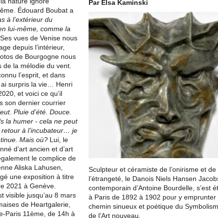
a nature ignore
Par Elsa Kaminski
même. Édouard Boubat a
s à l’extérieur du
 en lui-même, comme la
 Ses vues de Venise nous
ge depuis l’intérieur,
photos de Bourgogne nous
s de la mélodie du vent.
connu l’esprit, et dans
 ai surpris la vie… Henri
20, et voici ce qu’il
s son dernier courrier
leut
.
Pluie d’été. Douce.
 la humer - cela ne peut
 retour à l’incubateur… je
ntinue. Mais où?
Lui, le
nné d’art ancien et d’art
 également le complice de
enne Aliska Lahusen,
Sculpteur et céramiste de l’onirisme et de
agé une exposition à titre
l’étrangeté, le Danois Niels Hansen Jacob
e 2021 à Genève.
contemporain d’Antoine Bourdelle, s’est ét
t visible jusqu’au 8 mars
à Paris de 1892 à 1902 pour y emprunter 
imaises de Heartgalerie,
chemin sinueux et poétique du Symbolism
e-Paris 11ème, de 14h à
de l’Art nouveau.