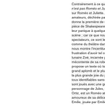
Contrairement à ce qu’
n’est pas Roméo et Jul
sur Roméo et Juliette.
amateurs, déchirée par
donne la première de 
pièce de Shakespeare.
leur panique à quelqu
scène ; car ce que no
spectateurs, ce sont l
comme du théâtre dans
nous montre l’incertit
frustration d’avoir tel
lunaire Zoé, incarnée
mécontente de sa robe
propose un texte où tou
grand aplomb et le plu
la plus grande joie du
tous identifiables sans
sont joués avec une g
personnage de Jules, i
Ortiz, est un Roméo a
amoureux de sa délica
Emilie, jouée par Emili