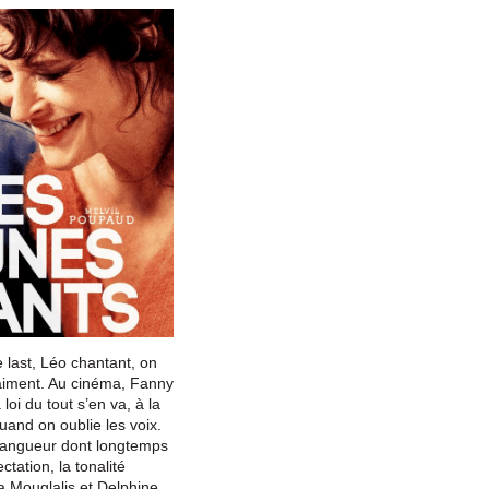
 last, Léo chantant, on
raiment. Au cinéma, Fanny
loi du tout s’en va, à la
and on oublie les voix.
 langueur dont longtemps
fectation, la tonalité
a Mouglalis et Delphine